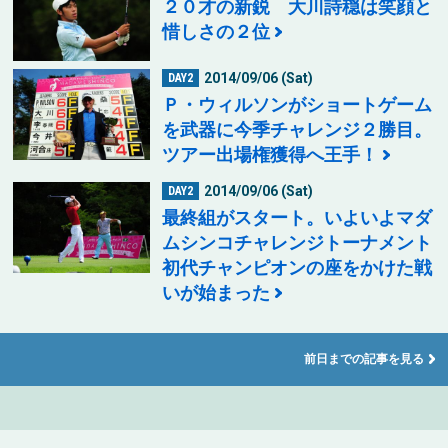
２０才の新鋭 大川詩穏は笑顔と
惜しさの２位
2014/09/06 (Sat)
DAY2
Ｐ・ウィルソンがショートゲーム
を武器に今季チャレンジ２勝目。
ツアー出場権獲得へ王手！
2014/09/06 (Sat)
DAY2
最終組がスタート。いよいよマダ
ムシンコチャレンジトーナメント
初代チャンピオンの座をかけた戦
いが始まった
前日までの記事を見る