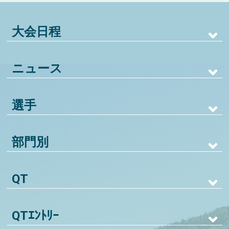
大会日程
ニュース
選手
部門別
QT
QTｴﾝﾄﾘｰ