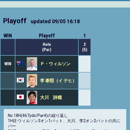
Playoff
updated
09/05 16:18
WIN
Playoff
1
Hole
2
(Par)
(5)
WIN
Ｐ・ウィルソン
李 泰熙（イ テヒ）
大川 詩穏
No.18H(467yds/Par4)の繰り返し
1H目:ウィルソン3オン1パット、大川、李2オン2パットの共に
パー