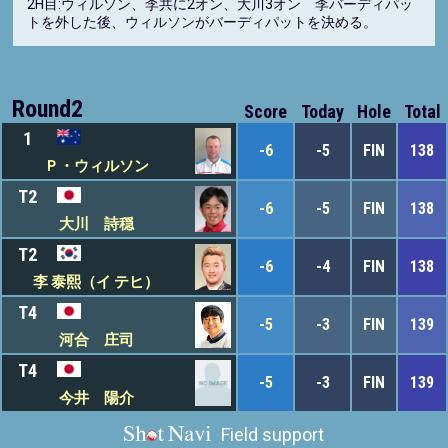
2H目:ウィルソン、李共に2オン、大川3オン 李バーディパッ
トを外した後、ウィルソンがバーディパットを決める。
Round2
Score
Today
Hole
Total
1
-6
-5
FIN
138
Ｐ・ウィルソン
T2
-6
-5
FIN
138
大川 詩穏
T2
-6
-4
FIN
138
李 泰熙（イ テヒ）
T4
-5
-3
FIN
139
河合 庄司
T4
-5
-3
FIN
139
今井 陽介
Field support