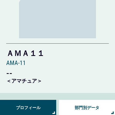
ＡＭＡ１１
AMA-11
--
＜アマチュア＞
プロフィール
部門別データ