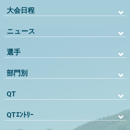
大会日程
ニュース
選手
部門別
QT
QTｴﾝﾄﾘｰ