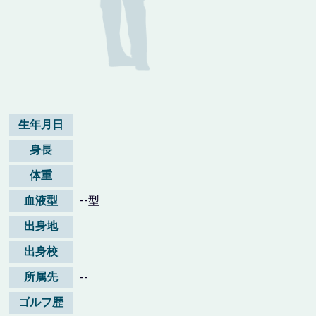
生年月日
身長
体重
血液型
--型
出身地
出身校
所属先
--
ゴルフ歴