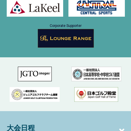
Corporate Supporter
大会日程