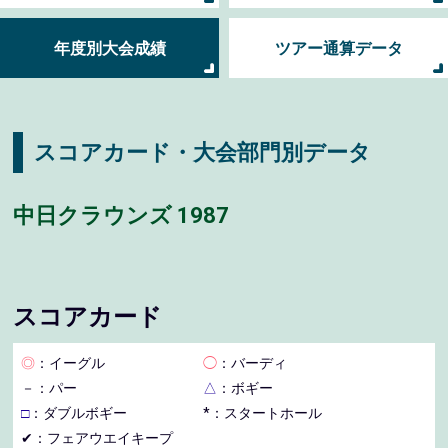
年度別大会成績
ツアー通算データ
スコアカード・大会部門別データ
中日クラウンズ 1987
スコアカード
◎
：イーグル
◯
：バーディ
－
：パー
△
：ボギー
□
：ダブルボギー
*：スタートホール
✔：フェアウエイキープ