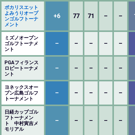
ポカリスエット
よみうりオープ
+6
77
71
–
–
ンゴルフトーナ
メント
ミズノオープン
–
–
–
–
–
ゴルフトーナメ
ント
PGAフィランス
–
–
–
–
–
ロピートーナメ
ント
ヨネックスオー
–
–
–
–
–
プン広島ゴルフ
トーナメント
日経カップゴル
フトーナメン
–
–
–
–
–
ト 中村寅吉メ
モリアル