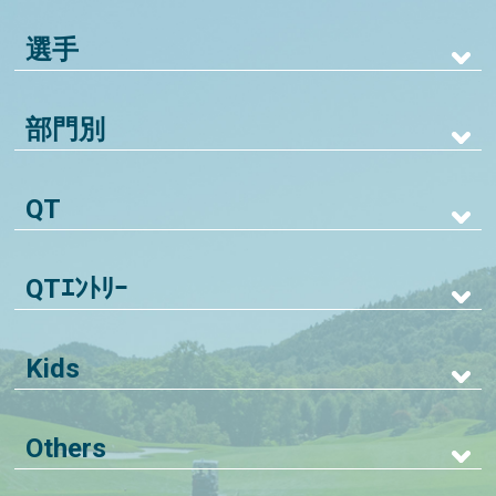
選手
部門別
QT
QTｴﾝﾄﾘｰ
Kids
Others