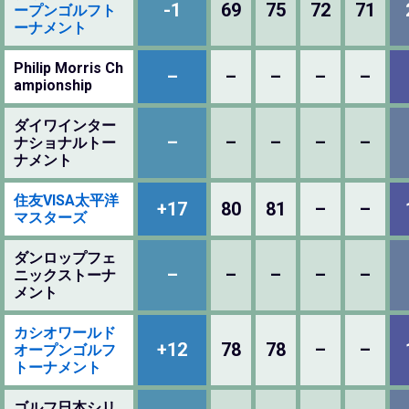
-1
69
75
72
71
ープンゴルフト
ーナメント
Philip Morris Ch
–
–
–
–
–
ampionship
ダイワインター
–
–
–
–
–
ナショナルトー
ナメント
住友VISA太平洋
+17
80
81
–
–
マスターズ
ダンロップフェ
–
–
–
–
–
ニックストーナ
メント
カシオワールド
+12
78
78
–
–
オープンゴルフ
トーナメント
ゴルフ日本シリ