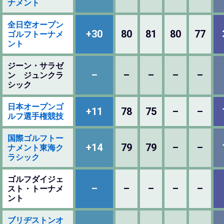
ナメント
全日空オープン
+30
80
81
80
77
ゴルフトーナメ
ント
ジーン・サラゼ
–
–
–
–
–
ン ジュンクラ
シック
日本オープンゴ
+11
78
75
–
–
ルフ選手権競技
国際ゴルフトー
+14
79
79
–
–
ナメント東海ク
ラシック
ゴルフダイジェ
–
–
–
–
–
スト・トーナメ
ント
ブリヂストンオ