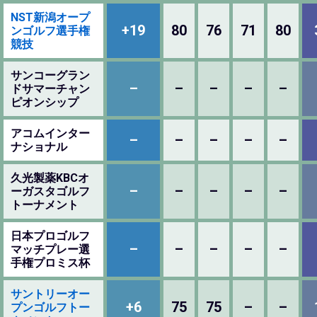
NST新潟オープ
+19
80
76
71
80
ンゴルフ選手権
競技
サンコーグラン
–
–
–
–
–
ドサマーチャン
ピオンシップ
アコムインター
–
–
–
–
–
ナショナル
久光製薬KBCオ
–
–
–
–
–
ーガスタゴルフ
トーナメント
日本プロゴルフ
–
–
–
–
–
マッチプレー選
手権プロミス杯
サントリーオー
+6
75
75
–
–
プンゴルフトー