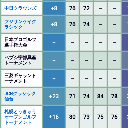
+8
76
72
–
–
中日クラウンズ
フジサンケイク
+8
76
74
–
–
ラシック
日本プロゴルフ
–
–
–
–
–
選手権大会
ペプシ宇部興産
–
–
–
–
–
トーナメント
三菱ギャラント
–
–
–
–
–
ーナメント
JCBクラシック
+23
71
74
84
78
仙台
札幌とうきゅう
+16
80
73
75
76
オープンゴルフ
トーナメント