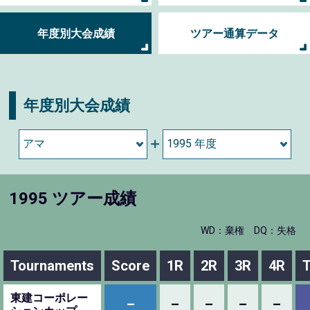
年度別大会成績
ツアー通算データ
年度別大会成績
1995 ツアー成績
WD：棄権
DQ：失格
Tournaments
Score
1R
2R
3R
4R
T
東建コーポレー
–
–
–
–
–