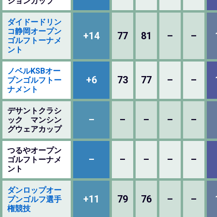
ションカップ
ダイドードリン
コ静岡オープン
+14
77
81
–
–
ゴルフトーナメ
ント
ノベルKSBオー
+6
73
77
–
–
プンゴルフトー
ナメント
デサントクラシ
–
–
–
–
–
ック マンシン
グウェアカップ
つるやオープン
–
–
–
–
–
ゴルフトーナメ
ント
ダンロップオー
+11
79
76
–
–
プンゴルフ選手
権競技