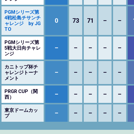
PGMシリーズ第
4戦松島チサンチ
0
73
71
–
–
ャレンジ by JG
TO
PGMシリーズ第
–
–
–
–
–
5戦大日向チャレ
ンジ
カニトップ杯チ
–
–
–
–
–
ャレンジトーナ
メント
PRGR CUP（関
–
–
–
–
–
西）
東京ドームカッ
–
–
–
–
–
プ