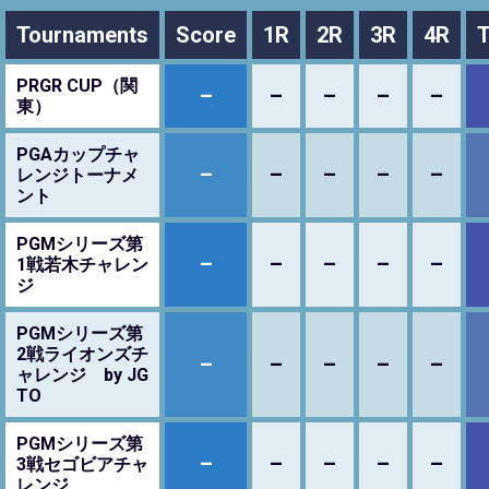
Tournaments
Score
1R
2R
3R
4R
T
PRGR CUP（関
–
–
–
–
–
東）
PGAカップチャ
–
–
–
–
–
レンジトーナメ
ント
PGMシリーズ第
–
–
–
–
–
1戦若木チャレン
ジ
PGMシリーズ第
2戦ライオンズチ
–
–
–
–
–
ャレンジ by JG
TO
PGMシリーズ第
–
–
–
–
–
3戦セゴビアチャ
レンジ