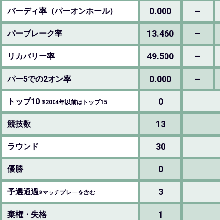
0.000
–
バーディ率（パーオンホール）
13.460
–
パーブレーク率
49.500
–
リカバリー率
0.000
–
パー5での2オン率
0
トップ10
※2004年以前はトップ15
13
競技数
30
ラウンド
0
優勝
3
予選通過
※マッチプレーを含む
1
棄権・失格