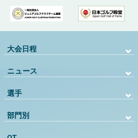
大会日程
ニュース
選手
部門別
QT