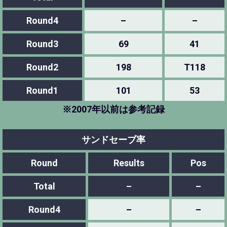
Round4
–
–
Round3
69
41
Round2
198
T118
Round1
101
53
※2007年以前は参考記録
サンドセーブ率
Round
Results
Pos
Total
–
–
Round4
–
–