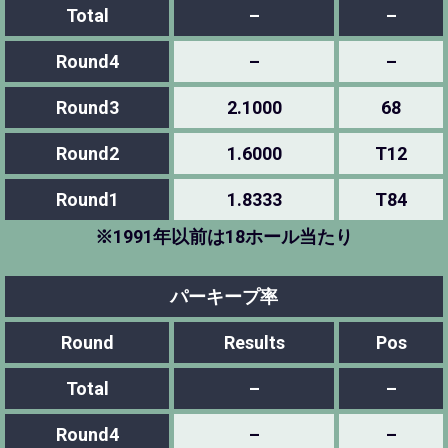
Total
–
–
Round4
–
–
Round3
2.1000
68
Round2
1.6000
T12
Round1
1.8333
T84
※1991年以前は18ホール当たり
パーキープ率
Round
Results
Pos
Total
–
–
Round4
–
–