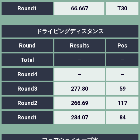
Round1
66.667
T30
ドライビングディスタンス
Round
Results
Pos
Total
–
–
Round4
–
–
Round3
277.80
59
Round2
266.69
117
Round1
284.07
84