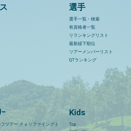
ス
選手
選手一覧・検索
有資格者一覧
リランキングリスト
最新繰下順位
ツアーメンバーリスト
QTランキング
ﾘｰ
Kids
フツアー クォリファイングト
Top