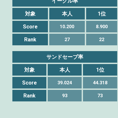
イーグル率
対象
本人
1位
Score
10.200
8.900
Rank
27
22
サンドセーブ率
対象
本人
1位
Score
39.024
44.318
Rank
93
73