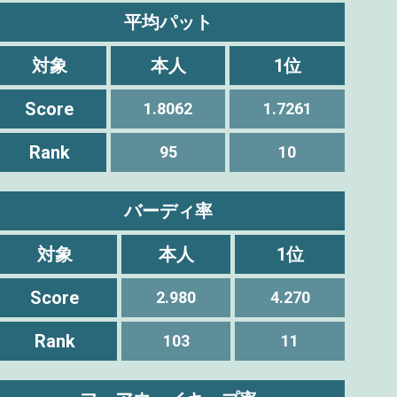
平均パット
対象
本人
1位
Score
1.8062
1.7261
Rank
95
10
バーディ率
対象
本人
1位
Score
2.980
4.270
Rank
103
11