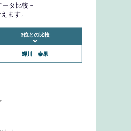
ータ比較 −
行えます。
3位との比較
蟬川 泰果