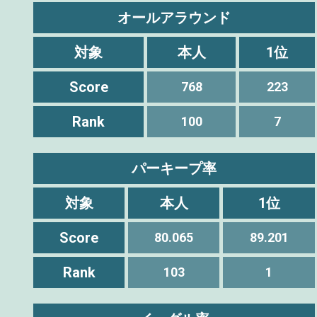
オールアラウンド
対象
本人
1位
Score
768
223
Rank
100
7
パーキープ率
対象
本人
1位
Score
80.065
89.201
Rank
103
1