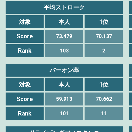
平均ストローク
対象
本人
1位
Score
73.479
70.137
Rank
103
2
パーオン率
対象
本人
1位
Score
59.913
70.662
Rank
101
11