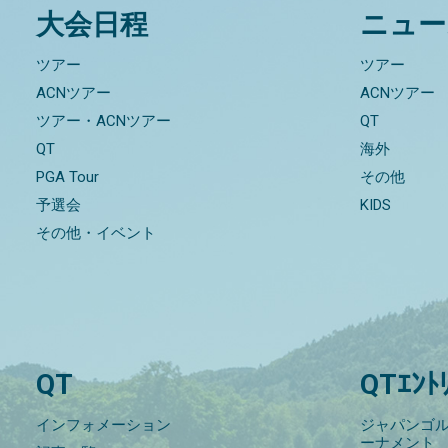
大会日程
ニュー
ツアー
ツアー
ACNツアー
ACNツアー
ツアー・ACNツアー
QT
QT
海外
PGA Tour
その他
予選会
KIDS
その他・イベント
QT
QTｴﾝﾄ
インフォメーション
ジャパンゴル
ーナメント