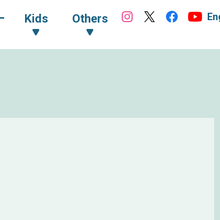
En
ｰ
Kids
Others