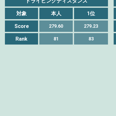
ドライビングディスタンス
対象
本人
1位
Score
279.60
279.23
Rank
81
83