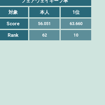
フェアウェイキープ率
対象
本人
1位
Score
56.051
63.660
Rank
62
10