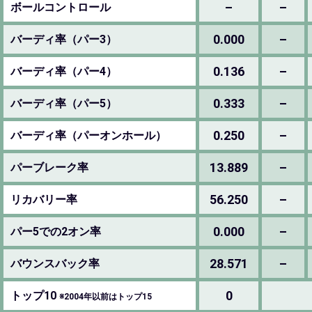
–
–
ボールコントロール
0.000
–
バーディ率（パー3）
0.136
–
バーディ率（パー4）
0.333
–
バーディ率（パー5）
0.250
–
バーディ率（パーオンホール）
13.889
–
パーブレーク率
56.250
–
リカバリー率
0.000
–
パー5での2オン率
28.571
–
バウンスバック率
0
トップ10
※2004年以前はトップ15