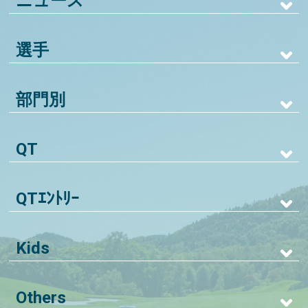
ニュース
選手
部門別
QT
QTｴﾝﾄﾘｰ
Kids
Others