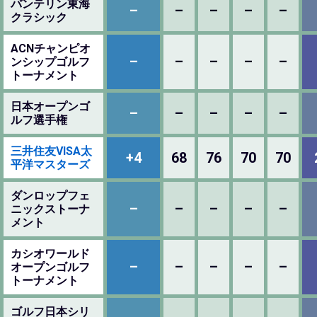
バンテリン東海
–
–
–
–
–
クラシック
ACNチャンピオ
–
–
–
–
–
ンシップゴルフ
トーナメント
日本オープンゴ
–
–
–
–
–
ルフ選手権
三井住友VISA太
+4
68
76
70
70
平洋マスターズ
ダンロップフェ
–
–
–
–
–
ニックストーナ
メント
カシオワールド
–
–
–
–
–
オープンゴルフ
トーナメント
ゴルフ日本シリ