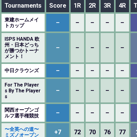
Tournaments
Score
1R
2R
3R
4R
T
東建ホームメイ
–
–
–
–
–
トカップ
ISPS HANDA 欧
州・日本どっち
–
–
–
–
–
が勝つかトーナ
メント！
–
–
–
–
–
中日クラウンズ
For The Player
–
–
–
–
–
s By The Player
s
関西オープンゴ
–
–
–
–
–
ルフ選手権競技
〜全英への道〜
+7
72
70
76
77
ミズノオープン