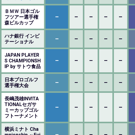
ＢＭＷ 日本ゴル
–
–
–
–
–
フツアー選手権
森ビルカップ
ハナ銀行 インビ
–
–
–
–
–
テーショナル
JAPAN PLAYER
–
–
–
–
–
S CHAMPIONSH
IP by サトウ食品
日本プロゴルフ
–
–
–
–
–
選手権大会
長嶋茂雄INVITA
TIONALセガサ
–
–
–
–
–
ミーカップゴル
フトーナメント
横浜ミナト Cha
–
–
–
–
–
mpionship ～Fuj