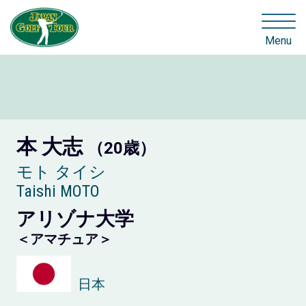
Menu
本 大志
（20歳）
モト タイシ
Taishi MOTO
アリゾナ大学
＜アマチュア＞
日本