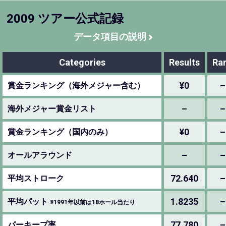
2009 ツアー公式記録
データ項目の説明
Categories
Results
Ra
¥0
–
賞金ランキング（海外メジャー含む）
–
–
海外メジャー賞金リスト
¥0
–
賞金ランキング（国内のみ）
–
–
オールアラウンド
72.640
–
平均ストローク
1.8235
–
平均パット
※1991年以前は18ホール当たり
77.780
–
パーキープ率