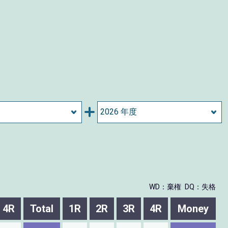
WD：棄権
DQ：失格
4R
Total
1R
2R
3R
4R
Money