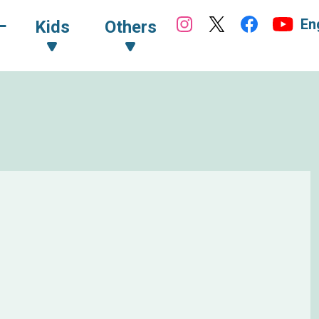
En
ｰ
Kids
Others