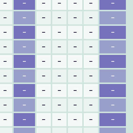
–
–
–
–
–
–
–
–
–
–
–
–
–
–
–
–
–
–
–
–
–
–
–
–
–
–
–
–
–
–
–
–
–
–
–
–
–
–
–
–
–
–
–
–
–
–
–
–
–
–
–
–
–
–
–
–
–
–
–
–
–
–
–