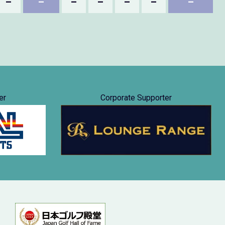
–
–
–
–
–
–
–
er
Corporate Supporter