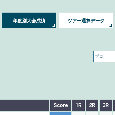
年度別大会成績
ツアー通算データ
Score
1R
2R
3R