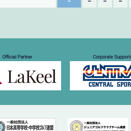
–
–
–
–
Official Partner
Corporate Support