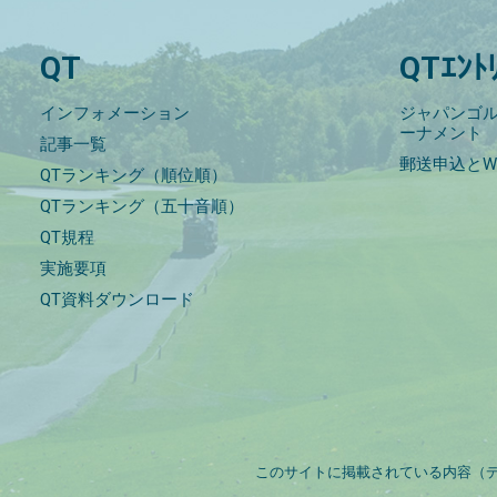
QT
QTｴﾝﾄ
インフォメーション
ジャパンゴル
ーナメント
記事一覧
郵送申込とW
QTランキング（順位順）
QTランキング（五十音順）
QT規程
実施要項
QT資料ダウンロード
このサイトに掲載されている内容（