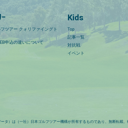
ﾘｰ
Kids
フツアー クォリファイングト
Top
記事一覧
EB申込の違いについて
対抗戦
イベント
データ）は（一社）日本ゴルフツアー機構が所有するものであり、無断転載、