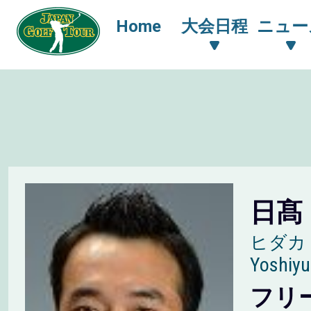
Home
大会日程
ニュー
日髙
ヒダカ
Yoshiyu
フリ