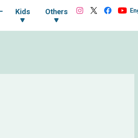
En
ｰ
Kids
Others