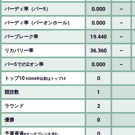
0.000
–
バーディ率（パー5）
0.000
–
バーディ率（パーオンホール）
19.440
–
パーブレーク率
36.360
–
リカバリー率
0.000
–
パー5での2オン率
0
トップ10
※2004年以前はトップ15
1
競技数
2
ラウンド
0
優勝
0
予選通過
※マッチプレーを含む