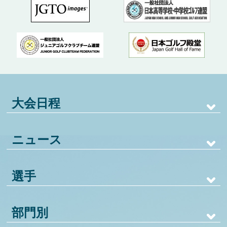
大会日程
ニュース
選手
部門別