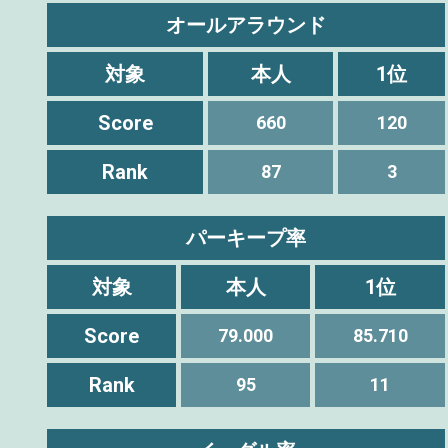
オールアラウンド
対象
本人
1位
Score
660
120
Rank
87
3
パーキープ率
対象
本人
1位
Score
79.000
85.710
Rank
95
11