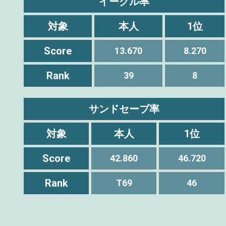
イーグル率
対象
本人
1位
Score
13.670
8.270
Rank
39
8
サンドセーブ率
対象
本人
1位
Score
42.860
46.720
Rank
T69
46