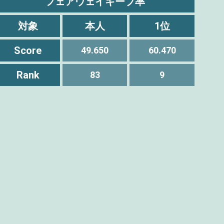
フェアウェイキープ率
対象
本人
1位
Score
49.650
60.470
Rank
83
9