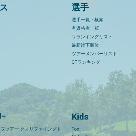
ス
選手
選手一覧・検索
有資格者一覧
リランキングリスト
最新繰下順位
ツアーメンバーリスト
QTランキング
ﾘｰ
Kids
フツアー クォリファイングト
Top