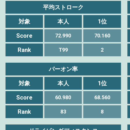
平均ストローク
対象
本人
1位
Score
72.990
70.160
Rank
T99
2
パーオン率
対象
本人
1位
Score
60.980
68.560
Rank
83
8