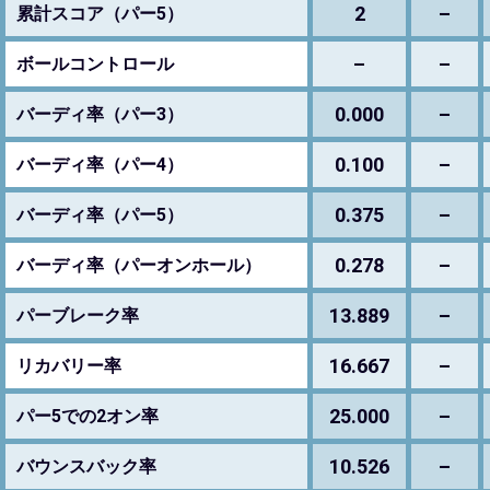
2
–
累計スコア（パー5）
–
–
ボールコントロール
0.000
–
バーディ率（パー3）
0.100
–
バーディ率（パー4）
0.375
–
バーディ率（パー5）
0.278
–
バーディ率（パーオンホール）
13.889
–
パーブレーク率
16.667
–
リカバリー率
25.000
–
パー5での2オン率
10.526
–
バウンスバック率