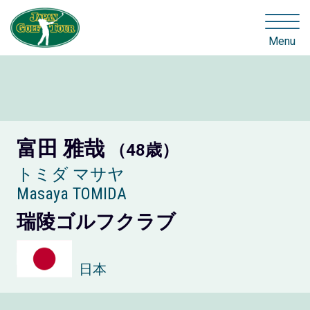
Menu
富田 雅哉
（48歳）
トミダ マサヤ
Masaya TOMIDA
瑞陵ゴルフクラブ
日本