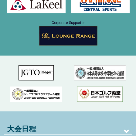
Corporate Supporter
大会日程