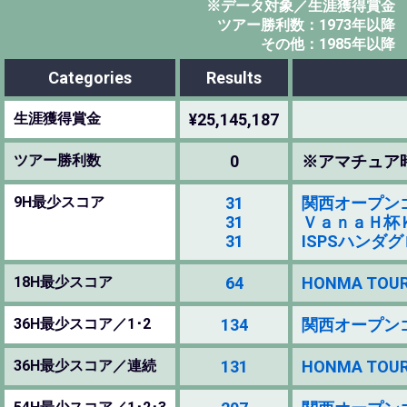
※データ対象／生涯獲得賞金
ツアー勝利数：1973年以降
その他：1985年以降
Categories
Results
生涯獲得賞金
¥25,145,187
ツアー勝利数
0
※アマチュア
9H最少スコア
31
関西オープンゴルフ
31
ＶａｎａＨ杯ＫＢＣ
31
ISPSハンダグロー
18H最少スコア
64
HONMA TOURW
36H最少スコア／1･2
134
関西オープンゴルフ
36H最少スコア／連続
131
HONMA TOURW