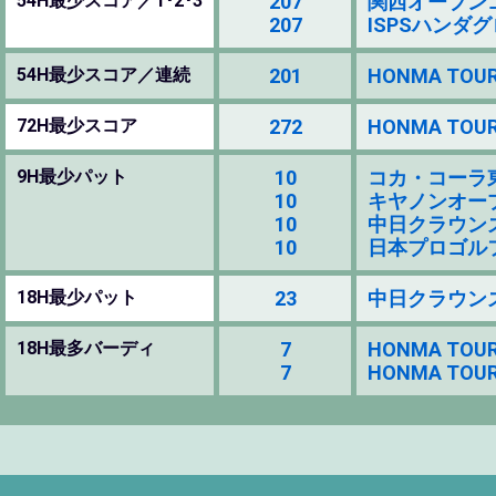
54H最少スコア／1･2･3
207
関西オープンゴルフ
207
ISPSハンダグロー
54H最少スコア／連続
201
HONMA TOURW
72H最少スコア
272
HONMA TOURW
9H最少パット
10
コカ・コーラ東海ク
10
キヤノンオープン 2
10
中日クラウンズ 20
10
日本プロゴルフ選手
18H最少パット
23
中日クラウンズ 20
18H最多バーディ
7
HONMA TOURW
7
HONMA TOURW