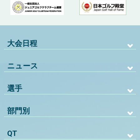
大会日程
ニュース
選手
部門別
QT