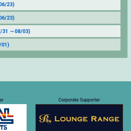
6/23)
6/23)
1 ～08/03)
01)
er
Corporate Supporter