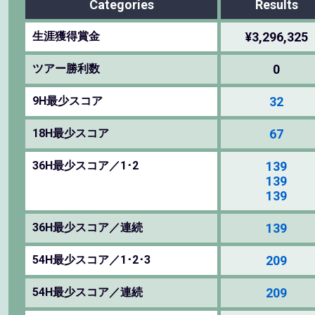
Categories
Results
生涯獲得賞金
¥3,296,325
ツアー勝利数
0
9H最少スコア
32
18H最少スコア
67
36H最少スコア／1･2
139
139
139
36H最少スコア／連続
139
54H最少スコア／1･2･3
209
54H最少スコア／連続
209