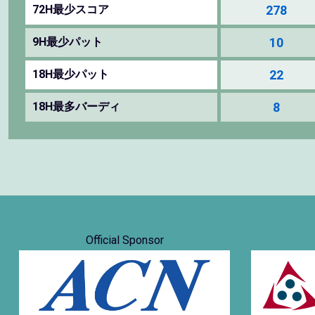
72H最少スコア
278
9H最少パット
10
18H最少パット
22
18H最多バーディ
8
Official Sponsor