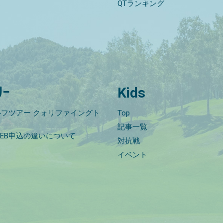
QTランキング
ﾘｰ
Kids
フツアー クォリファイングト
Top
記事一覧
EB申込の違いについて
対抗戦
イベント