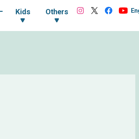
En
ｰ
Kids
Others