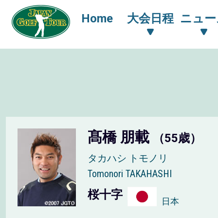
Home
大会日程
ニュー
髙橋 朋載
（55歳）
タカハシ トモノリ
Tomonori TAKAHASHI
桜十字
日本