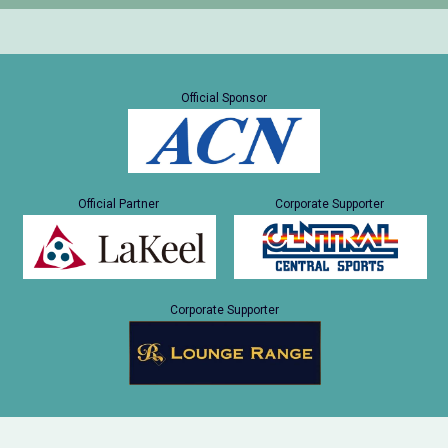
Official Sponsor
Official Partner
Corporate Supporter
Corporate Supporter