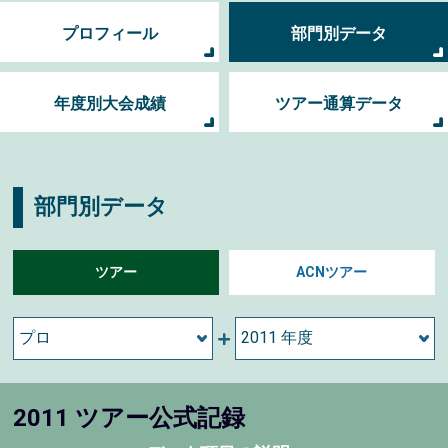
プロフィール
部門別データ
年度別大会成績
ツアー通算データ
部門別データ
ツアー
ACNツアー
2011 ツアー公式記録