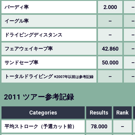
2.000
–
バーディ率
–
–
イーグル率
–
–
ドライビングディスタンス
42.860
–
フェアウェイキープ率
50.000
–
サンドセーブ率
–
–
トータルドライビング
※2007年以前は参考記録
2011 ツアー参考記録
Categories
Results
Rank
78.000
–
平均ストローク（予選カット前）