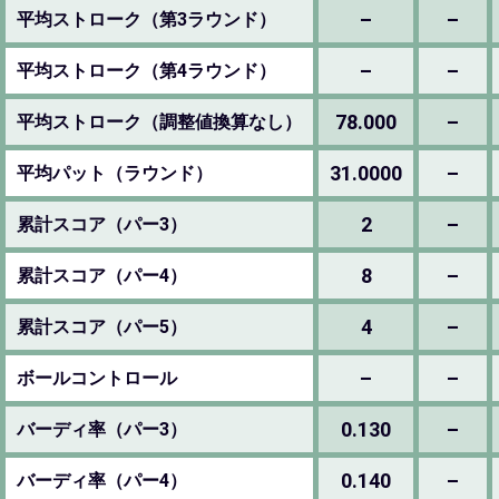
–
–
平均ストローク（第3ラウンド）
–
–
平均ストローク（第4ラウンド）
78.000
–
平均ストローク（調整値換算なし）
31.0000
–
平均パット（ラウンド）
2
–
累計スコア（パー3）
8
–
累計スコア（パー4）
4
–
累計スコア（パー5）
–
–
ボールコントロール
0.130
–
バーディ率（パー3）
0.140
–
バーディ率（パー4）