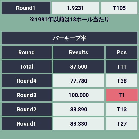
Round1
1.9231
T105
※1991年以前は18ホール当たり
パーキープ率
Round
Results
Pos
Total
87.500
T11
Round4
77.780
T38
Round3
100.000
T1
Round2
88.890
T13
Round1
83.330
T27