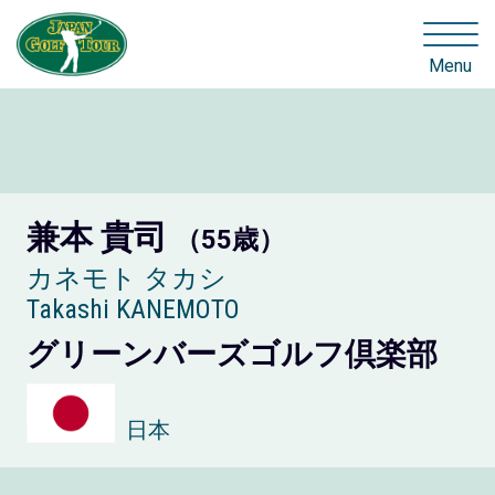
Menu
兼本 貴司
（55歳）
カネモト タカシ
Takashi KANEMOTO
グリーンバーズゴルフ倶楽部
日本