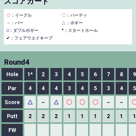
スコアカード
◎
：イーグル
◯
：バーディ
－
：パー
△
：ボギー
□
：ダブルボギー
*：スタートホール
✔：フェアウエイキープ
Round4
Hole
1*
2
3
4
5
6
7
8
9
Par
4
4
4
3
4
5
3
4
5
Score
△
－
△
◯
◯
◯
－
－
Putt
2
2
2
1
1
1
2
1
1
FW