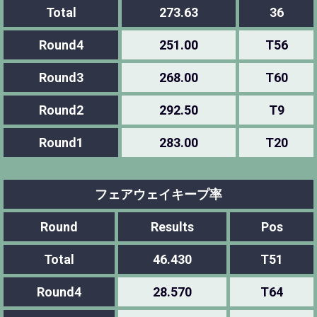
Total
273.63
36
Round4
251.00
T56
Round3
268.00
T60
Round2
292.50
T9
Round1
283.00
T20
フェアウェイキープ率
Round
Results
Pos
Total
46.430
T51
Round4
28.570
T64