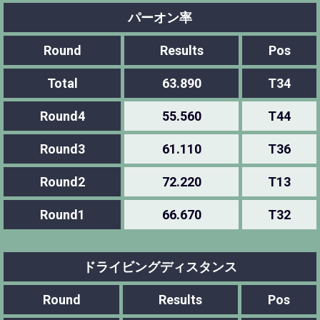
パーオン率
Round
Results
Pos
Total
63.890
T34
Round4
55.560
T44
Round3
61.110
T36
Round2
72.220
T13
Round1
66.670
T32
ドライビングディスタンス
Round
Results
Pos