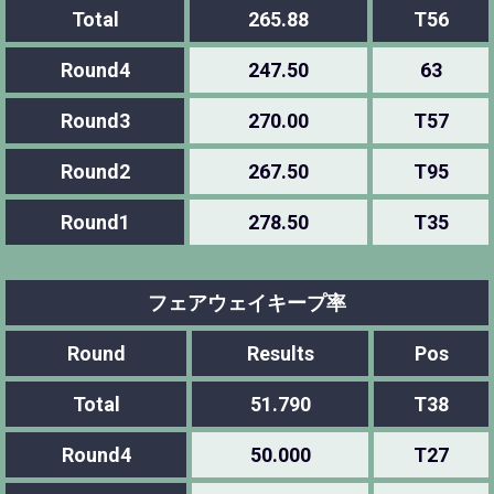
Total
265.88
T56
Round4
247.50
63
Round3
270.00
T57
Round2
267.50
T95
Round1
278.50
T35
フェアウェイキープ率
Round
Results
Pos
Total
51.790
T38
Round4
50.000
T27