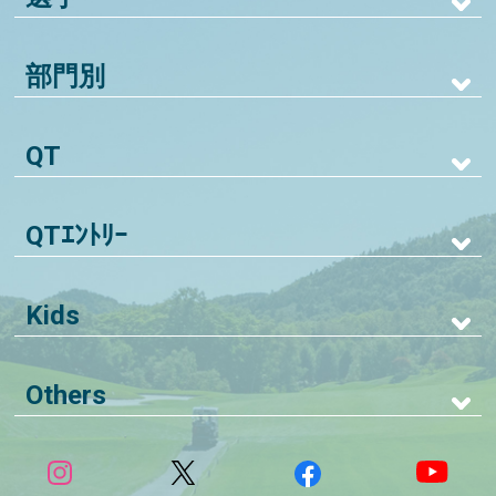
部門別
QT
QTｴﾝﾄﾘｰ
Kids
Others