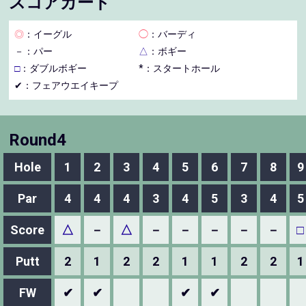
スコアカード
◎
：イーグル
◯
：バーディ
－
：パー
△
：ボギー
□
：ダブルボギー
*：スタートホール
✔：フェアウエイキープ
Round4
Hole
1
2
3
4
5
6
7
8
9
Par
4
4
4
3
4
5
3
4
5
Score
△
－
△
－
－
－
－
－
□
Putt
2
1
2
2
1
1
2
2
1
FW
✔
✔
✔
✔