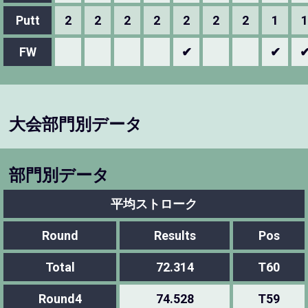
Putt
2
2
2
2
2
2
2
1
1
FW
✔
✔
大会部門別データ
部門別データ
平均ストローク
Round
Results
Pos
Total
72.314
T60
Round4
74.528
T59