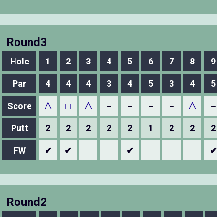
Round3
Hole
1
2
3
4
5
6
7
8
9
Par
4
4
4
3
4
5
3
4
5
Score
△
□
△
－
－
－
－
△
Putt
2
2
2
2
2
1
2
2
2
FW
✔
✔
✔
✔
Round2