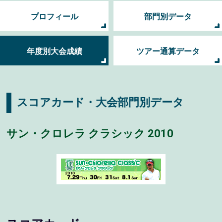
プロフィール
部門別データ
年度別大会成績
ツアー通算データ
スコアカード・大会部門別データ
サン・クロレラ クラシック 2010