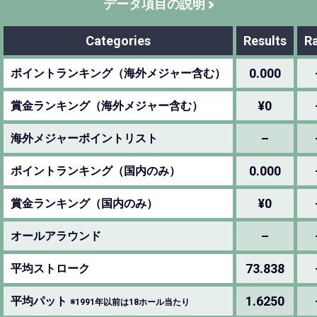
データ項目の説明
Categories
Results
R
0.000
ポイントランキング（海外メジャー含む）
¥0
賞金ランキング（海外メジャー含む）
–
海外メジャーポイントリスト
0.000
ポイントランキング（国内のみ）
¥0
賞金ランキング（国内のみ）
–
オールアラウンド
73.838
平均ストローク
1.6250
平均パット
※1991年以前は18ホール当たり