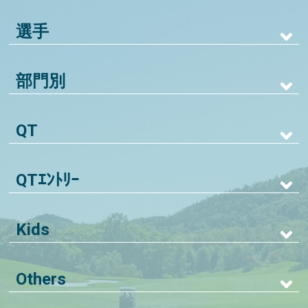
選手
部門別
QT
QTｴﾝﾄﾘｰ
Kids
Others