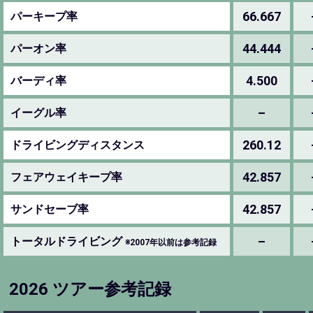
66.667
パーキープ率
44.444
パーオン率
4.500
バーディ率
–
イーグル率
260.12
ドライビングディスタンス
42.857
フェアウェイキープ率
42.857
サンドセーブ率
–
トータルドライビング
※2007年以前は参考記録
2026 ツアー参考記録