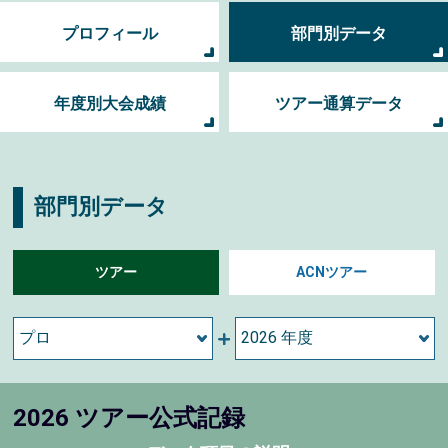
プロフィール
部門別データ
年度別大会成績
ツアー通算データ
部門別データ
ツアー
ACNツアー
2026 ツアー公式記録