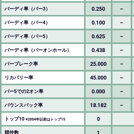
0.250
–
バーディ率（パー3）
0.100
–
バーディ率（パー4）
0.625
–
バーディ率（パー5）
0.438
–
バーディ率（パーオンホール）
25.000
–
パーブレーク率
45.000
–
リカバリー率
0.000
–
パー5での2オン率
18.182
–
バウンスバック率
0
トップ10
※2004年以前はトップ15
1
競技数