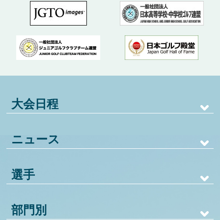
大会日程
ニュース
選手
部門別