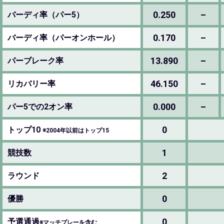
0.250
–
バーディ率（パー5）
0.170
–
バーディ率（パーオンホール）
13.890
–
パーブレーク率
46.150
–
リカバリー率
0.000
–
パー5での2オン率
0
トップ10
※2004年以前はトップ15
1
競技数
2
ラウンド
0
優勝
0
予選通過
※マッチプレーを含む