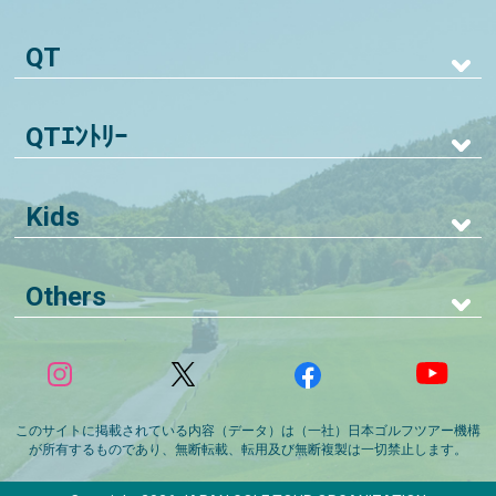
QT
QTｴﾝﾄﾘｰ
Kids
Others
このサイトに掲載されている内容（データ）は（一社）日本ゴルフツアー機構
が所有するものであり、無断転載、転用及び無断複製は一切禁止します。