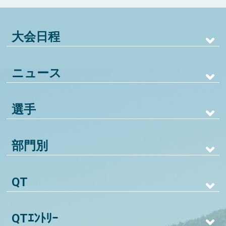
大会日程
ニュース
選手
部門別
QT
QTｴﾝﾄﾘｰ