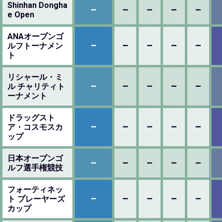
Shinhan Dongha
–
–
–
–
–
e Open
ANAオープンゴ
–
–
–
–
–
ルフトーナメン
ト
リシャール・ミ
–
–
–
–
–
ル チャリティト
ーナメント
ドラッグスト
–
–
–
–
–
ア・コスモスカ
ップ
日本オープンゴ
–
–
–
–
–
ルフ選手権競技
フォーティネッ
–
–
–
–
–
ト プレーヤーズ
カップ