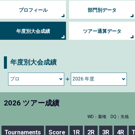
プロフィール
部門別データ
年度別大会成績
ツアー通算データ
年度別大会成績
2026 ツアー成績
WD：棄権
DQ：失格
Tournaments
Score
1R
2R
3R
4R
T