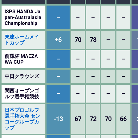
ISPS HANDA Ja
–
–
–
–
–
pan-Australasia
Championship
東建ホームメイ
+6
70
78
–
–
トカップ
前澤杯 MAEZA
–
–
–
–
–
WA CUP
–
–
–
–
–
中日クラウンズ
関西オープンゴ
–
–
–
–
–
ルフ選手権競技
日本プロゴルフ
選手権大会 セン
-13
67
72
70
66
コーグループカ
ップ