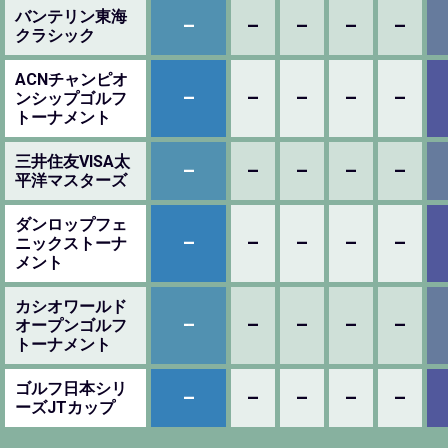
バンテリン東海
–
–
–
–
–
クラシック
ACNチャンピオ
–
–
–
–
–
ンシップゴルフ
トーナメント
三井住友VISA太
–
–
–
–
–
平洋マスターズ
ダンロップフェ
–
–
–
–
–
ニックストーナ
メント
カシオワールド
–
–
–
–
–
オープンゴルフ
トーナメント
ゴルフ日本シリ
–
–
–
–
–
ーズJTカップ