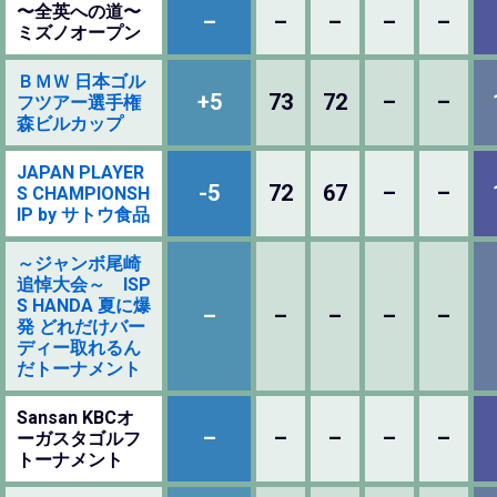
〜全英への道〜
–
–
–
–
–
ミズノオープン
ＢＭＷ 日本ゴル
+5
73
72
–
–
フツアー選手権
森ビルカップ
JAPAN PLAYER
-5
72
67
–
–
S CHAMPIONSH
IP by サトウ食品
～ジャンボ尾崎
追悼大会～ ISP
S HANDA 夏に爆
–
–
–
–
–
発 どれだけバー
ディー取れるん
だトーナメント
Sansan KBCオ
–
–
–
–
–
ーガスタゴルフ
トーナメント