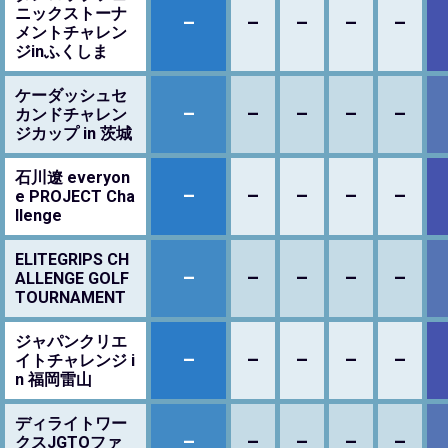
ニックストーナ
–
–
–
–
–
メントチャレン
ジinふくしま
ケーダッシュセ
–
–
–
–
–
カンドチャレン
ジカップ in 茨城
石川遼 everyon
–
–
–
–
–
e PROJECT Cha
llenge
ELITEGRIPS CH
–
–
–
–
–
ALLENGE GOLF
TOURNAMENT
ジャパンクリエ
–
–
–
–
–
イトチャレンジ i
n 福岡雷山
ディライトワー
–
–
–
–
–
クスJGTOファ