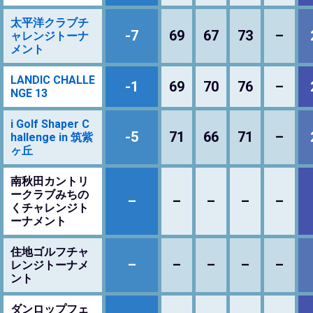
太平洋クラブチ
-7
69
67
73
–
ャレンジトーナ
メント
LANDIC CHALLE
-1
69
70
76
–
NGE 13
i Golf Shaper C
-5
71
66
71
–
hallenge in 筑紫
ヶ丘
南秋田カントリ
ークラブみちの
–
–
–
–
–
くチャレンジト
ーナメント
住地ゴルフチャ
–
–
–
–
–
レンジトーナメ
ント
ダンロップフェ