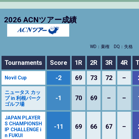
2026 ACNツアー成績
WD：棄権
DQ：失格
Tournaments
Score
1R
2R
3R
4R
T
-2
69
73
72
–
Novil Cup
ニュータス カッ
-1
70
69
–
–
プ in 利根パーク
ゴルフ場
JAPAN PLAYER
S CHAMPIONSH
-11
69
66
67
–
IP CHALLENGE i
n FUKUI