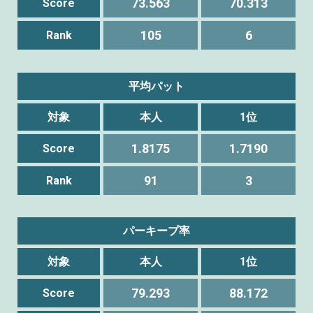
73.563
70.313
Score
105
6
Rank
平均パット
対象
本人
1位
1.8175
1.7190
Score
91
3
Rank
パーキープ率
対象
本人
1位
79.293
88.172
Score