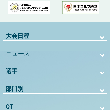
大会日程
ニュース
選手
部門別
QT