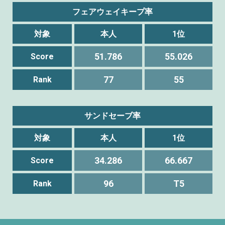
フェアウェイキープ率
対象
本人
1位
51.786
55.026
Score
77
55
Rank
サンドセーブ率
対象
本人
1位
34.286
66.667
Score
96
T5
Rank