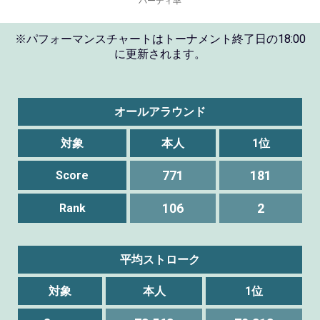
※パフォーマンスチャートはトーナメント終了日の18:00
に更新されます。
オールアラウンド
対象
本人
1位
771
181
Score
106
2
Rank
平均ストローク
対象
本人
1位