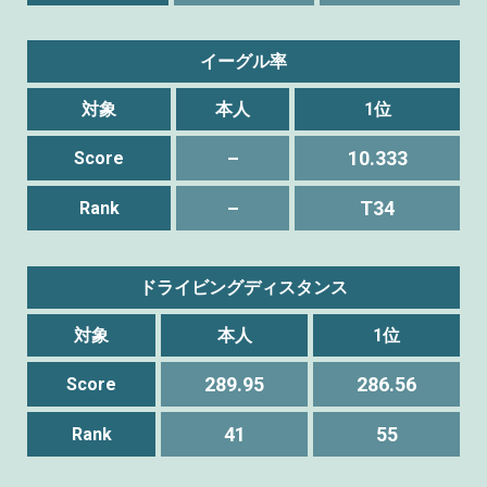
イーグル率
対象
本人
1位
–
10.333
Score
–
T34
Rank
ドライビングディスタンス
対象
本人
1位
289.95
286.56
Score
41
55
Rank