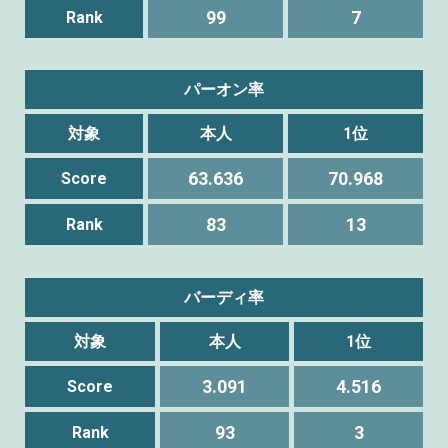
99
7
Rank
パーオン率
対象
本人
1位
63.636
70.968
Score
83
13
Rank
バーディ率
対象
本人
1位
3.091
4.516
Score
93
3
Rank