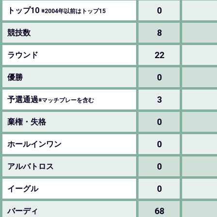
0
トップ10
※2004年以前はトップ15
8
競技数
22
ラウンド
0
優勝
3
予選通過
※マッチプレーを含む
0
棄権・失格
0
ホールインワン
0
アルバトロス
0
イーグル
68
バーディ