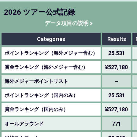
2026 ツアー公式記録
データ項目の説明
Categories
Results
25.531
ポイントランキング（海外メジャー含む）
¥527,180
賞金ランキング（海外メジャー含む）
–
海外メジャーポイントリスト
25.531
ポイントランキング（国内のみ）
¥527,180
賞金ランキング（国内のみ）
771
オールアラウンド