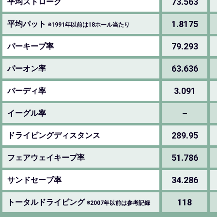
73.563
平均ストローク
1.8175
平均パット
※1991年以前は18ホール当たり
79.293
パーキープ率
63.636
パーオン率
3.091
バーディ率
–
イーグル率
289.95
ドライビングディスタンス
51.786
フェアウェイキープ率
34.286
サンドセーブ率
118
トータルドライビング
※2007年以前は参考記録