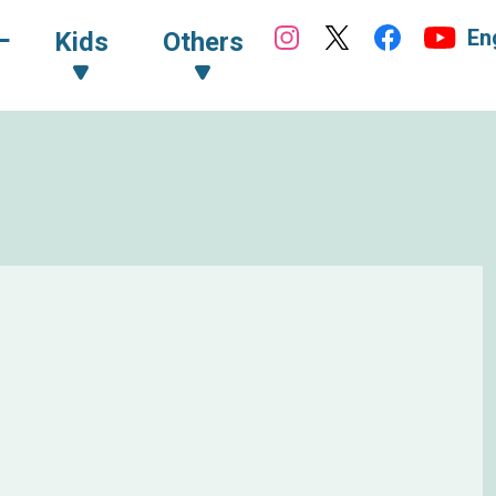
En
ｰ
Kids
Others