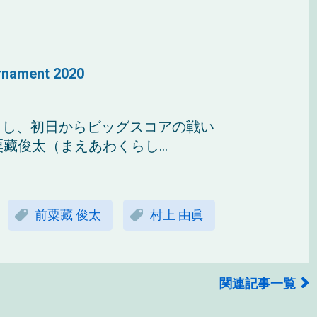
rnament 2020
了し、初日からビッグスコアの戦い
藏俊太（まえあわくらし...
前粟藏 俊太
村上 由眞
関連記事一覧