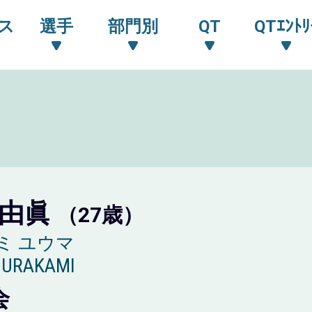
ス
選手
部門別
QT
QTｴﾝﾄﾘ
 由眞
（27歳）
ミ ユウマ
MURAKAMI
会