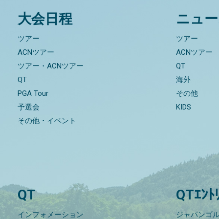
大会日程
ニュー
ツアー
ツアー
ACNツアー
ACNツアー
ツアー・ACNツアー
QT
QT
海外
PGA Tour
その他
予選会
KIDS
その他・イベント
QT
QTｴﾝﾄ
インフォメーション
ジャパンゴル