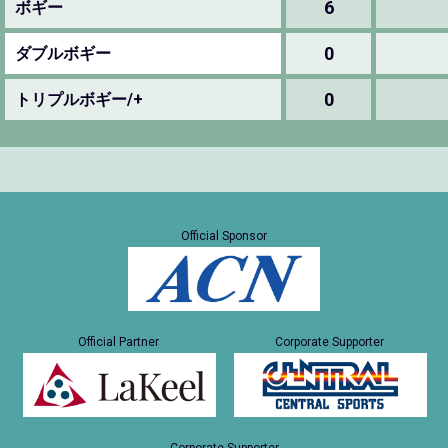
6
ボギー
0
ダブルボギー
0
トリプルボギー/+
Official Sponsor
Official Partner
Corporate Supporter