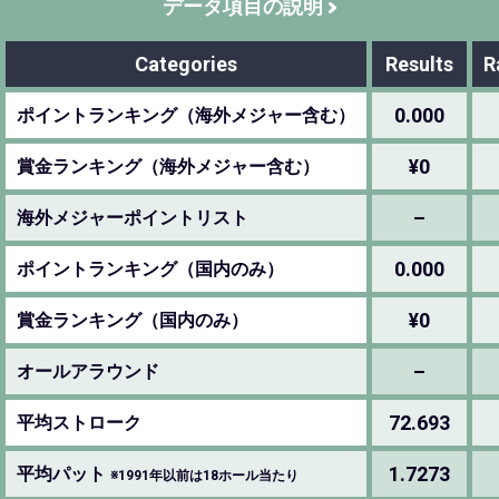
データ項目の説明
Categories
Results
R
0.000
ポイントランキング（海外メジャー含む）
¥0
賞金ランキング（海外メジャー含む）
–
海外メジャーポイントリスト
0.000
ポイントランキング（国内のみ）
¥0
賞金ランキング（国内のみ）
–
オールアラウンド
72.693
平均ストローク
1.7273
平均パット
※1991年以前は18ホール当たり