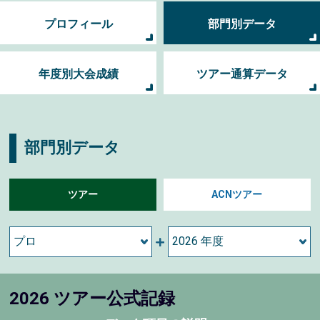
プロフィール
部門別データ
年度別大会成績
ツアー通算データ
部門別データ
ツアー
ACNツアー
2026 ツアー公式記録