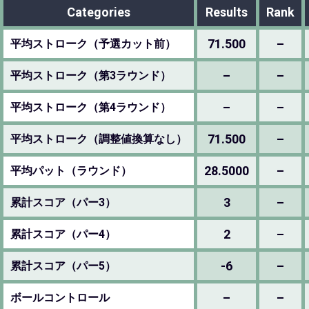
Categories
Results
Rank
71.500
–
平均ストローク（予選カット前）
–
–
平均ストローク（第3ラウンド）
–
–
平均ストローク（第4ラウンド）
71.500
–
平均ストローク（調整値換算なし）
28.5000
–
平均パット（ラウンド）
3
–
累計スコア（パー3）
2
–
累計スコア（パー4）
-6
–
累計スコア（パー5）
–
–
ボールコントロール