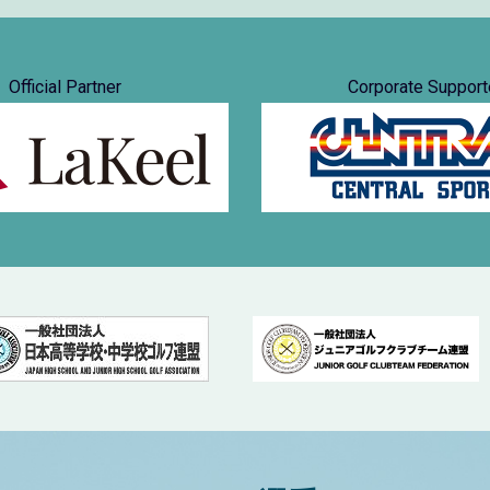
Official Partner
Corporate Support