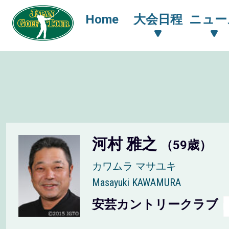
Home
大会日程
ニュー
河村 雅之
（59歳）
カワムラ マサユキ
Masayuki KAWAMURA
安芸カントリークラブ