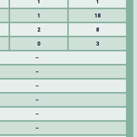
1
1
1
18
2
8
0
3
–
–
–
–
–
–