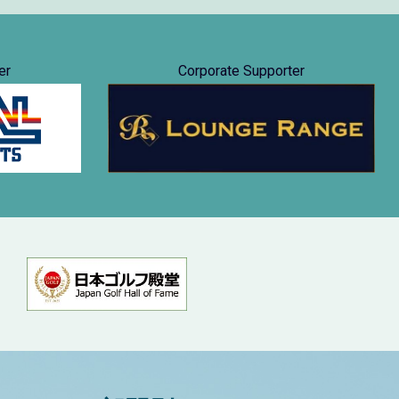
er
Corporate Supporter