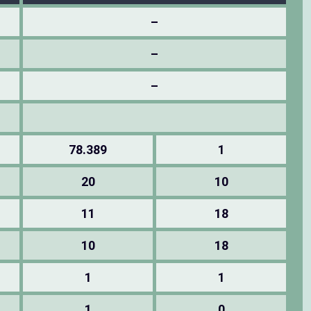
–
–
–
78.389
1
20
10
11
18
10
18
1
1
1
0