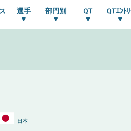
ス
選手
部門別
QT
QTｴﾝﾄﾘ
日本