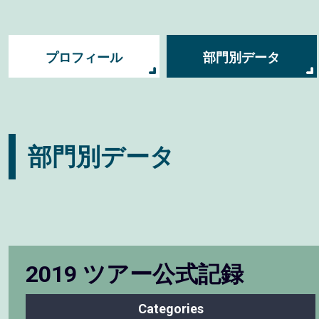
プロフィール
部門別データ
部門別データ
2019 ツアー公式記録
Categories