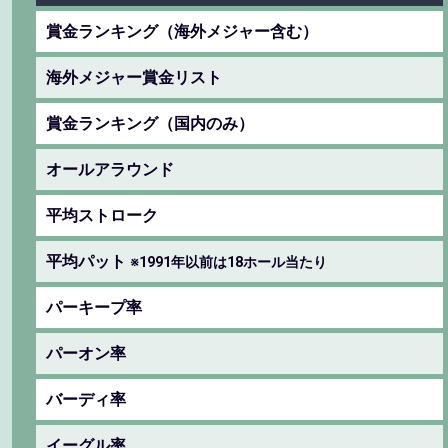
賞金ランキング（海外メジャー含む）
海外メジャー賞金リスト
賞金ランキング（国内のみ）
オールアラウンド
平均ストローク
平均パット
※1991年以前は18ホール当たり
パーキープ率
パーオン率
バーディ率
イーグル率