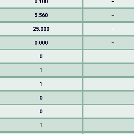
0.100
–
5.560
–
25.000
–
0.000
–
0
1
1
0
0
1