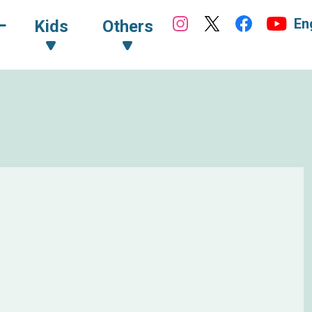
En
ｰ
Kids
Others