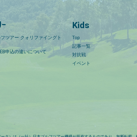
ﾘｰ
Kids
フツアー クォリファイングト
Top
記事一覧
EB申込の違いについて
対抗戦
イベント
データ）は（一社）日本ゴルフツアー機構が所有するものであり、無断転載、