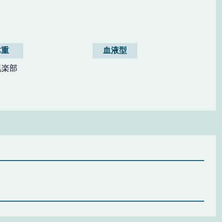
体重
血液型
倶楽部