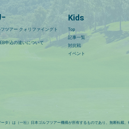
ﾘｰ
Kids
フツアー クォリファイングト
Top
記事一覧
EB申込の違いについて
対抗戦
イベント
データ）は（一社）日本ゴルフツアー機構が所有するものであり、無断転載、