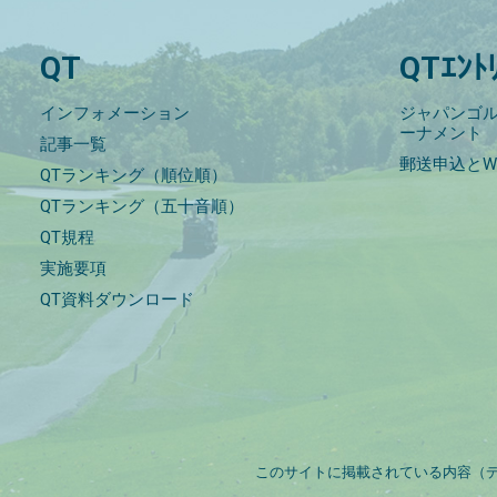
QT
QTｴﾝﾄ
インフォメーション
ジャパンゴル
ーナメント
記事一覧
郵送申込とW
QTランキング（順位順）
QTランキング（五十音順）
QT規程
実施要項
QT資料ダウンロード
このサイトに掲載されている内容（