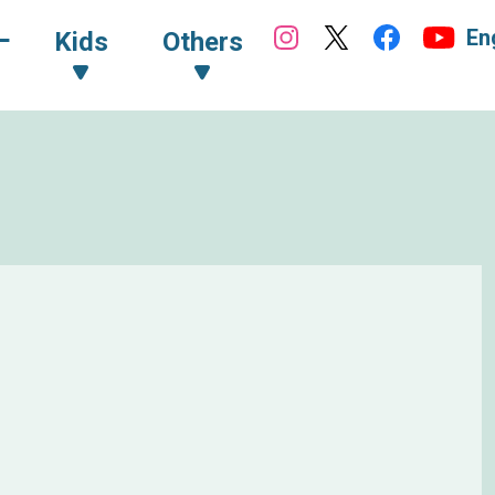
En
ｰ
Kids
Others