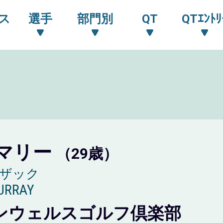
ス
選手
部門別
QT
QTｴﾝﾄﾘ
マリー
（29歳）
 ザック
URRAY
ンウェルスゴルフ倶楽部