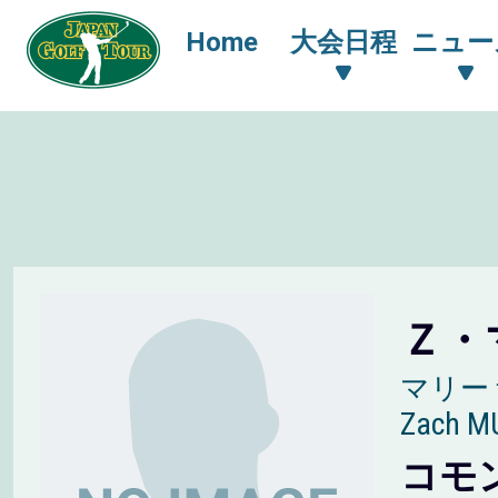
Home
大会日程
ニュー
Ｚ・
マリー
Zach M
コモ