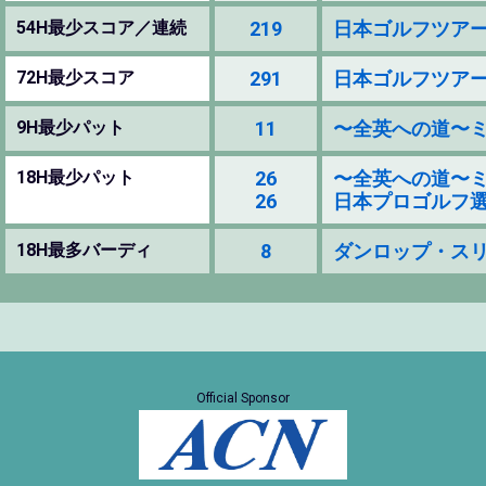
54H最少スコア／連続
219
日本ゴルフツアー選手権 
72H最少スコア
291
日本ゴルフツアー選手権 
9H最少パット
11
〜全英への道〜ミズノ
18H最少パット
26
〜全英への道〜ミズノ
26
日本プロゴルフ選手権大
18H最多バーディ
8
ダンロップ・スリクソ
Official Sponsor