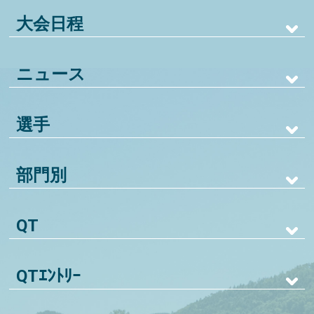
大会日程
ニュース
選手
部門別
QT
QTｴﾝﾄﾘｰ