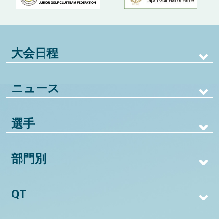
大会日程
ニュース
選手
部門別
QT