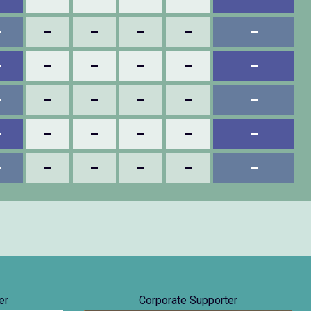
–
–
–
–
–
–
–
–
–
–
–
–
–
–
–
–
–
–
–
–
–
–
–
–
–
–
–
–
–
–
er
Corporate Supporter