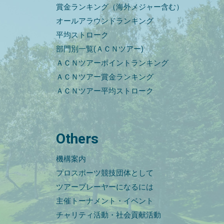
賞金ランキング（海外メジャー含む）
オールアラウンドランキング
平均ストローク
部門別一覧(ＡＣＮツアー)
ＡＣＮツアーポイントランキング
ＡＣＮツアー賞金ランキング
ＡＣＮツアー平均ストローク
Others
機構案内
プロスポーツ競技団体として
ツアープレーヤーになるには
主催トーナメント・イベント
チャリティ活動・社会貢献活動