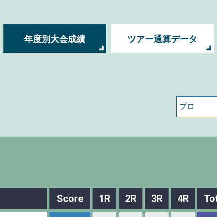
年度別大会成績
ツアー通算データ
Score
1R
2R
3R
4R
To