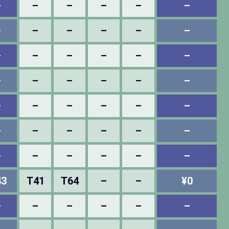
–
–
–
–
–
–
–
–
–
–
–
–
–
–
–
–
–
–
–
–
–
–
–
–
–
–
–
–
–
–
–
–
–
–
–
–
–
–
–
–
–
–
43
T41
T64
–
–
¥0
–
–
–
–
–
–