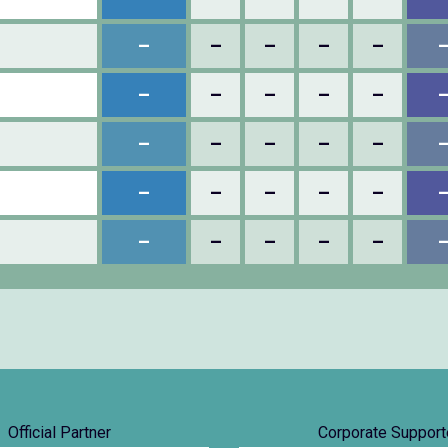
–
–
–
–
–
–
–
–
–
–
–
–
–
–
–
–
–
–
–
–
–
–
–
–
–
Official Partner
Corporate Support