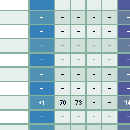
–
–
–
–
–
–
–
–
–
–
–
–
–
–
–
–
–
–
–
–
–
–
–
–
–
–
–
–
–
–
–
–
–
–
–
+1
70
73
–
–
1
–
–
–
–
–