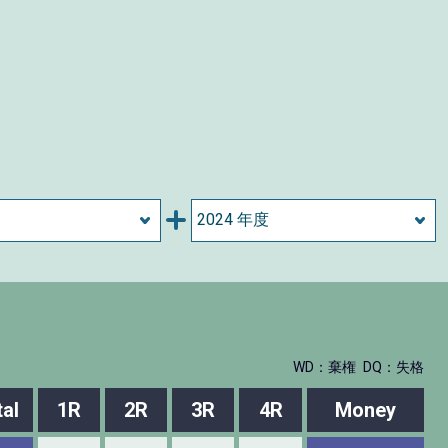
WD：棄権
DQ：失格
tal
1R
2R
3R
4R
Money