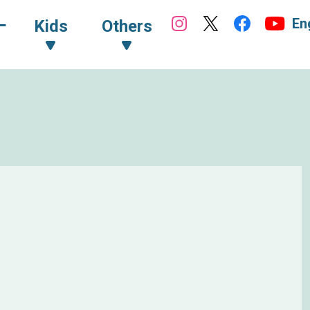
En
ｰ
Kids
Others