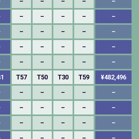
–
–
–
–
–
–
–
–
–
–
–
–
–
–
–
–
–
–
–
–
–
–
–
–
–
–
–
–
–
–
81
T57
T50
T30
T59
¥482,496
–
–
–
–
–
–
–
–
–
–
–
–
–
–
–
–
–
–
–
–
–
–
–
–