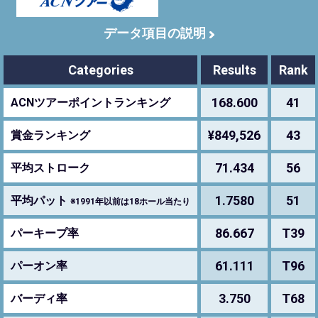
データ項目の説明
Categories
Results
Rank
168.600
41
ACNツアーポイントランキング
¥849,526
43
賞金ランキング
71.434
56
平均ストローク
1.7580
51
平均パット
※1991年以前は18ホール当たり
86.667
T39
パーキープ率
61.111
T96
パーオン率
3.750
T68
バーディ率