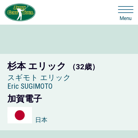
Menu
杉本 エリック
（32歳）
スギモト エリック
Eric SUGIMOTO
加賀電子
日本