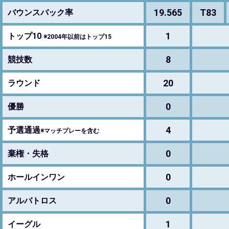
19.565
T83
バウンスバック率
1
トップ10
※2004年以前はトップ15
8
競技数
20
ラウンド
0
優勝
4
予選通過
※マッチプレーを含む
0
棄権・失格
0
ホールインワン
0
アルバトロス
1
イーグル