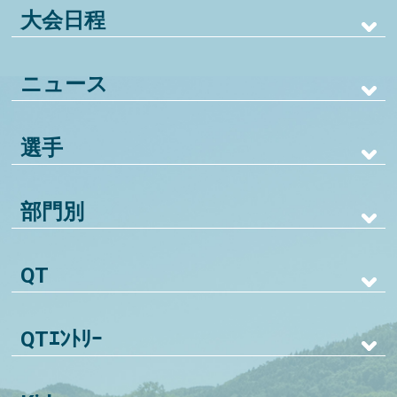
大会日程
ニュース
選手
部門別
QT
QTｴﾝﾄﾘｰ