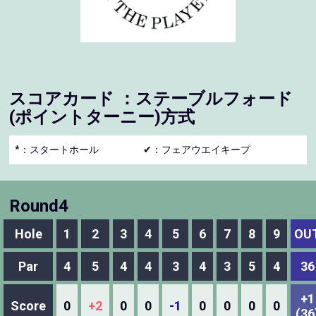
スコアカード ：ステーブルフォード
(ポイントターニー)方式
*：スタートホール
✔：フェアウエイキープ
Round4
Hole
1
2
3
4
5
6
7
8
9
OU
Par
4
5
4
4
3
4
3
5
4
36
+1
Score
0
+2
0
0
-1
0
0
0
0
(36