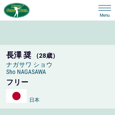
Menu
長澤 奨
（28歳）
ナガサワ ショウ
Sho NAGASAWA
フリー
日本