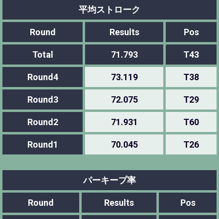
平均ストローク
Round
Results
Pos
Total
71.793
T43
Round4
73.119
T38
Round3
72.075
T29
Round2
71.931
T60
Round1
70.045
T26
パーキープ率
Round
Results
Pos