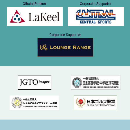
Official Partner
Corporate Supporter
Corporate Supporter