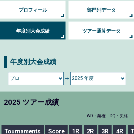
プロフィール
部門別データ
年度別大会成績
ツアー通算データ
年度別大会成績
2025 ツアー成績
WD：棄権
DQ：失格
Tournaments
Score
1R
2R
3R
4R
T