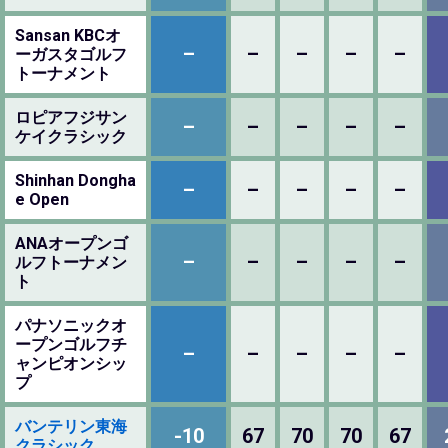
Sansan KBCオ
–
–
–
–
–
ーガスタゴルフ
トーナメント
ロピアフジサン
–
–
–
–
–
ケイクラシック
Shinhan Dongha
–
–
–
–
–
e Open
ANAオープンゴ
–
–
–
–
–
ルフトーナメン
ト
パナソニックオ
ープンゴルフチ
–
–
–
–
–
ャンピオンシッ
プ
バンテリン東海
-10
67
70
70
67
クラシック