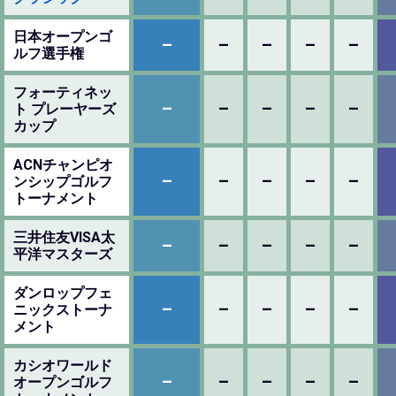
日本オープンゴ
–
–
–
–
–
ルフ選手権
フォーティネッ
–
–
–
–
–
ト プレーヤーズ
カップ
ACNチャンピオ
–
–
–
–
–
ンシップゴルフ
トーナメント
三井住友VISA太
–
–
–
–
–
平洋マスターズ
ダンロップフェ
–
–
–
–
–
ニックストーナ
メント
カシオワールド
–
–
–
–
–
オープンゴルフ