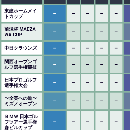
東建ホームメイ
–
–
–
–
–
トカップ
前澤杯 MAEZA
–
–
–
–
–
WA CUP
–
–
–
–
–
中日クラウンズ
関西オープンゴ
–
–
–
–
–
ルフ選手権競技
日本プロゴルフ
–
–
–
–
–
選手権大会
〜全英への道〜
–
–
–
–
–
ミズノオープン
ＢＭＷ 日本ゴル
–
–
–
–
–
フツアー選手権
森ビルカップ