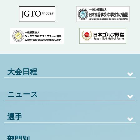
大会日程
ニュース
選手
部門別