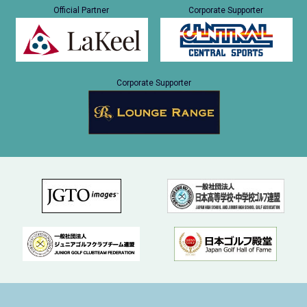
Official Partner
Corporate Supporter
Corporate Supporter