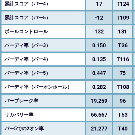
17
T124
累計スコア（パー4）
-12
T109
累計スコア（パー5）
132
131
ボールコントロール
0.150
T36
バーディ率（パー3）
0.135
T116
バーディ率（パー4）
0.447
75
バーディ率（パー5）
0.282
T108
バーディ率（パーオンホール）
19.259
96
パーブレーク率
66.667
T53
リカバリー率
21.277
T40
パー5での2オン率