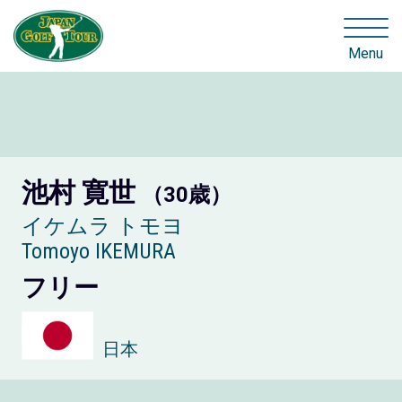
Menu
池村 寛世
（30歳）
イケムラ トモヨ
Tomoyo IKEMURA
フリー
日本