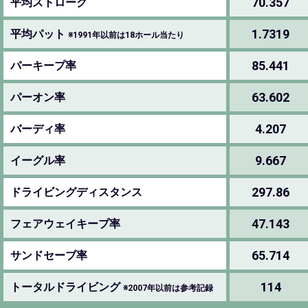
70.357
平均ストローク
1.7319
平均パット
※1991年以前は18ホール当たり
85.441
パーキープ率
63.602
パーオン率
4.207
バーディ率
9.667
イーグル率
297.86
ドライビングディスタンス
47.143
フェアウェイキープ率
65.714
サンドセーブ率
114
トータルドライビング
※2007年以前は参考記録