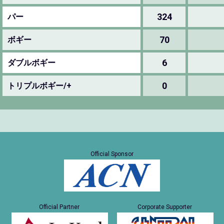
324
パー
70
ボギー
6
ダブルボギー
0
トリプルボギー/+
Official Sponsor
Official Partner
Corporate Supporter