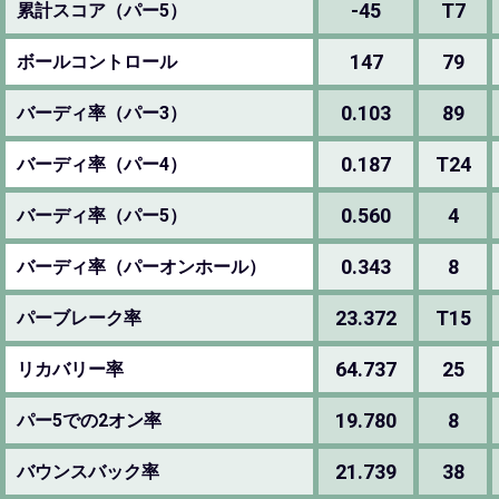
-45
T7
累計スコア（パー5）
147
79
ボールコントロール
0.103
89
バーディ率（パー3）
0.187
T24
バーディ率（パー4）
0.560
4
バーディ率（パー5）
0.343
8
バーディ率（パーオンホール）
23.372
T15
パーブレーク率
64.737
25
リカバリー率
19.780
8
パー5での2オン率
21.739
38
バウンスバック率