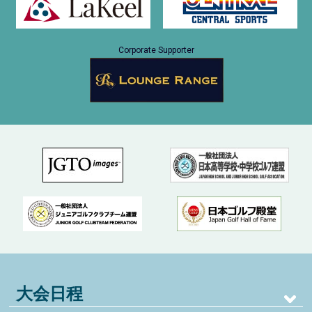
Corporate Supporter
大会日程