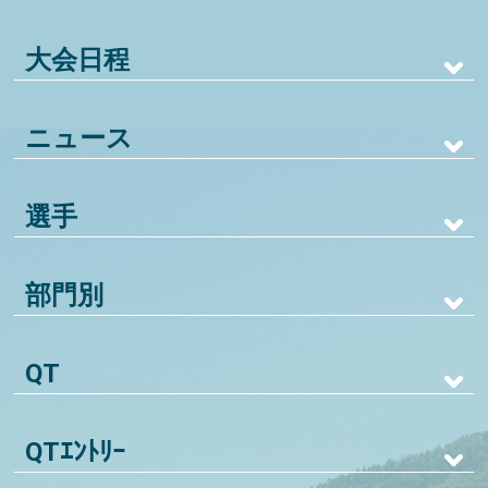
大会日程
ニュース
選手
部門別
QT
QTｴﾝﾄﾘｰ