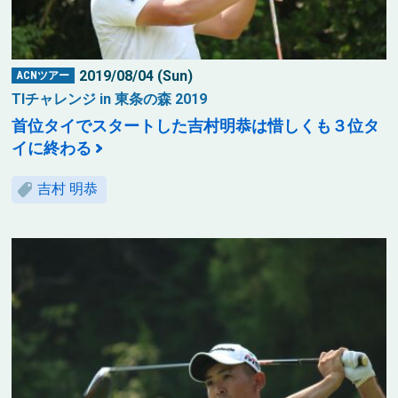
2019/08/04 (Sun)
ACNツアー
TIチャレンジ in 東条の森 2019
首位タイでスタートした吉村明恭は惜しくも３位タ
イに終わる
吉村 明恭