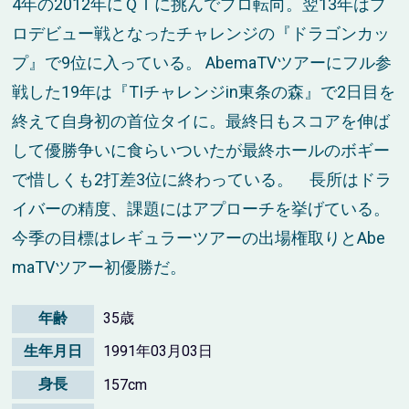
4年の2012年にＱＴに挑んでプロ転向。翌13年はプ
ロデビュー戦となったチャレンジの『ドラゴンカッ
プ』で9位に入っている。 AbemaTVツアーにフル参
戦した19年は『TIチャレンジin東条の森』で2日目を
終えて自身初の首位タイに。最終日もスコアを伸ば
して優勝争いに食らいついたが最終ホールのボギー
で惜しくも2打差3位に終わっている。 長所はドラ
イバーの精度、課題にはアプローチを挙げている。
今季の目標はレギュラーツアーの出場権取りとAbe
maTVツアー初優勝だ。
年齢
35歳
生年月日
1991年03月03日
身長
157cm