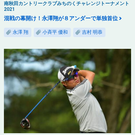
南秋田カントリークラブみちのくチャレンジトーナメント
2021
混戦の幕開け！永澤翔が８アンダーで単独首位
永澤 翔
小斉平 優和
吉村 明恭