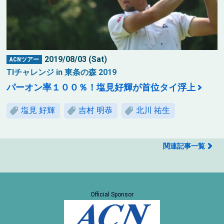
2019/08/03 (Sat)
ACNツアー
TIチャレンジ in 東条の森 2019
パーオン率１００％！塩見好輝が首位タイ浮上
塩見 好輝
吉村 明恭
北川 祐生
関連記事一覧
Official Sponsor