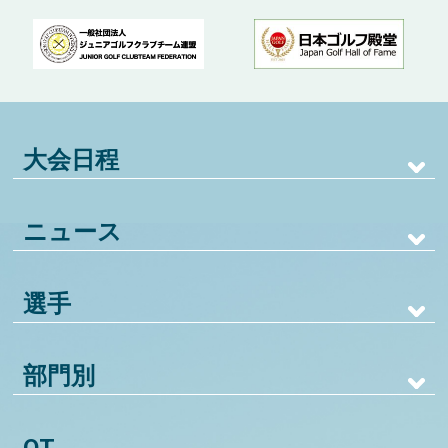
大会日程
ニュース
選手
部門別
QT