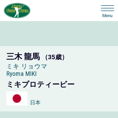
Menu
三木 龍馬
（35歳）
ミキ リョウマ
Ryoma MIKI
ミキプロティービー
日本