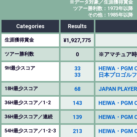
※データ対象／生涯獲得賞金
ツアー勝利数：1973年以降
その他：1985年以降
Categories
Results
生涯獲得賞金
¥1,927,775
ツアー勝利数
0
※アマチュア時
9H最少スコア
33
HEIWA・PGM CH
33
日本プロゴルフ選手権
18H最少スコア
68
JAPAN PLAYER
36H最少スコア／1･2
143
HEIWA・PGM CH
36H最少スコア／連続
139
HEIWA・PGM CH
54H最少スコア／1･2･3
213
HEIWA・PGM CH