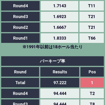
Round4
1.7143
T11
Round3
1.6923
T21
Round2
1.6667
T21
Round1
1.8333
T66
※1991年以前は18ホール当たり
パーキープ率
Round
Results
Pos
Total
97.222
1
Round4
94.444
T2
Round3
94.444
T8