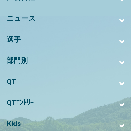
ニュース
選手
部門別
QT
QTｴﾝﾄﾘｰ
Kids