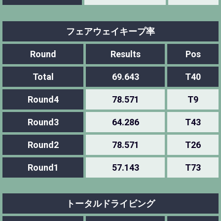
フェアウェイキープ率
Round
Results
Pos
Total
69.643
T40
Round4
78.571
T9
Round3
64.286
T43
Round2
78.571
T26
Round1
57.143
T73
トータルドライビング