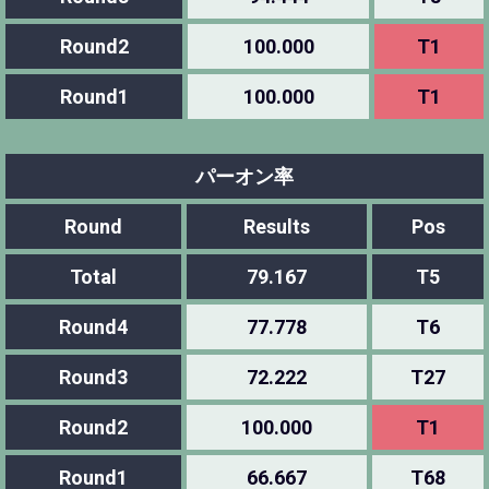
Round2
100.000
T1
Round1
100.000
T1
パーオン率
Round
Results
Pos
Total
79.167
T5
Round4
77.778
T6
Round3
72.222
T27
Round2
100.000
T1
Round1
66.667
T68