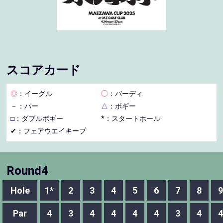
スコアカード
◎
：イーグル
◯
：バーディ
－
：パー
△
：ボギー
□
：ダブルボギー
*：スタートホール
✔：フェアウエイキープ
Round4
Hole
1*
2
3
4
5
6
7
8
9
Par
4
3
4
4
4
4
3
4
4