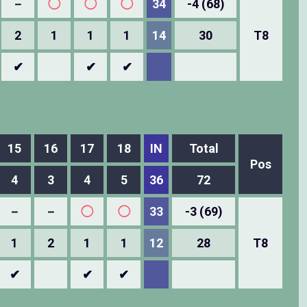
－
◯
◯
◯
34
-4 (68)
2
1
1
1
14
30
T8
✔
✔
✔
15
16
17
18
IN
Total
Pos
4
3
4
5
36
72
－
－
◯
◯
33
-3 (69)
1
2
1
1
12
28
T8
✔
✔
✔