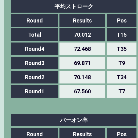
平均ストローク
Round
Results
Pos
Total
70.012
T15
Round4
72.468
T35
Round3
69.871
T9
Round2
70.148
T34
Round1
67.560
T7
パーオン率
Round
Results
Pos