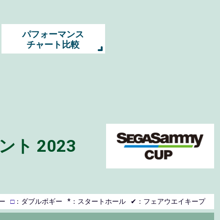
パフォーマンス
チャート比較
ト 2023
ー
□
：ダブルボギー
*：スタートホール
✔：フェアウエイキープ