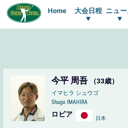
Home
大会日程
ニュー
今平 周吾
（33歳）
イマヒラ シュウゴ
Shugo IMAHIRA
ロピア
日本