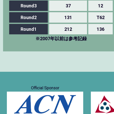
Round3
37
12
Round2
131
T62
Round1
212
136
※2007年以前は参考記録
Official Sponsor