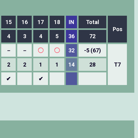
15
16
17
18
IN
Total
Pos
4
3
4
5
36
72
－
－
◯
◯
32
-5 (67)
2
2
1
1
14
28
T7
✔
✔