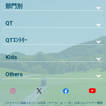
部門別
QT
QTｴﾝﾄﾘｰ
Kids
Others
このサイトに掲載されている内容（データ）は（一社）日本ゴルフツアー機構