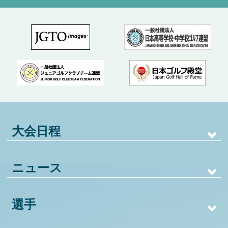
大会日程
ニュース
選手