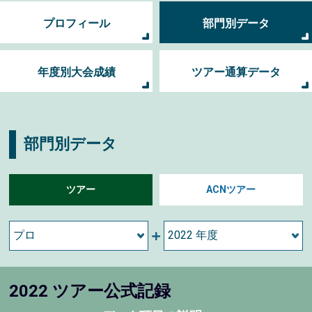
プロフィール
部門別データ
年度別大会成績
ツアー通算データ
部門別データ
ツアー
ACNツアー
2022 ツアー公式記録