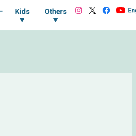
En
ｰ
Kids
Others