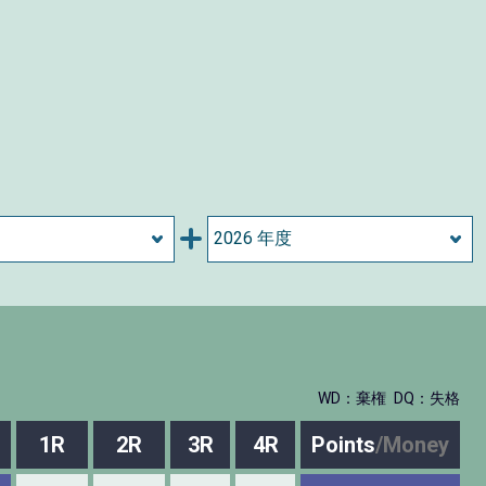
WD：棄権
DQ：失格
1R
2R
3R
4R
Points
/
Money