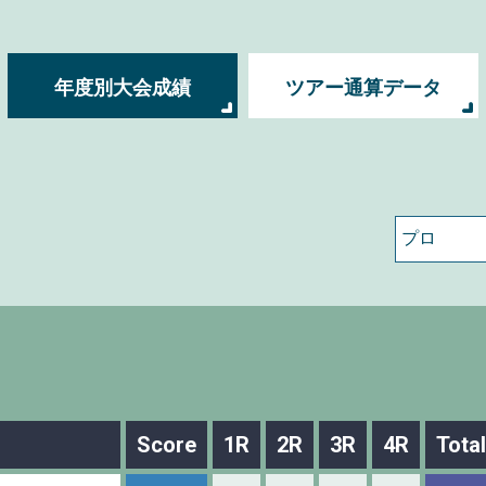
年度別大会成績
ツアー通算データ
Score
1R
2R
3R
4R
Total