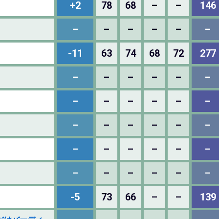
+2
78
68
–
–
146
–
–
–
–
–
–
-11
63
74
68
72
277
–
–
–
–
–
–
–
–
–
–
–
–
–
–
–
–
–
–
–
–
–
–
–
–
–
–
–
–
–
–
-5
73
66
–
–
139