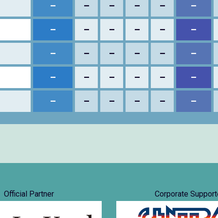
–
–
–
–
–
–
–
–
–
–
–
–
–
–
–
–
–
–
–
–
–
–
–
–
–
–
–
–
–
–
Official Partner
Corporate Support