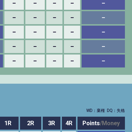
–
–
–
–
–
–
–
–
–
–
–
–
–
–
–
–
–
–
–
–
–
–
–
–
–
WD：棄権
DQ：失格
1R
2R
3R
4R
Points
/
Money