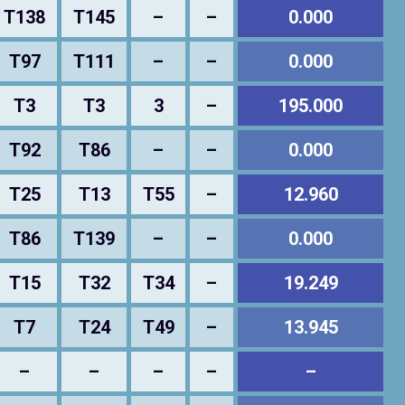
T138
T145
–
–
0.000
T97
T111
–
–
0.000
T3
T3
3
–
195.000
T92
T86
–
–
0.000
T25
T13
T55
–
12.960
T86
T139
–
–
0.000
T15
T32
T34
–
19.249
T7
T24
T49
–
13.945
–
–
–
–
–