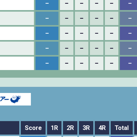
–
–
–
–
–
–
–
–
–
–
–
–
–
–
–
–
–
–
–
–
–
–
–
–
–
–
–
–
–
–
Score
1R
2R
3R
4R
Total