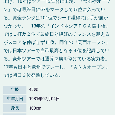
上げ、10年はツアー13試合に出場。『つるやオープ
ン』では最終日に67をマークして５位に入ってい
る。賞金ランクは101位でシード獲得には手が届か
なかった。 13年の『インドネシアＰＧＡ選手権』
では１打差２位で最終日と絶好のチャンスを迎える
がスコアを伸ばせず11位。同年の『関西オープン』
では日本ツアーで自己最高となる４位を記録してい
る。豪州ツアーでは通算２勝を挙げている実力者。
17年も日本と豪州でプレーし、『ＡＮＡオープン』
では初日３位発進している。
年齢
45歳
生年月日
1981年07月04日
身長
180cm