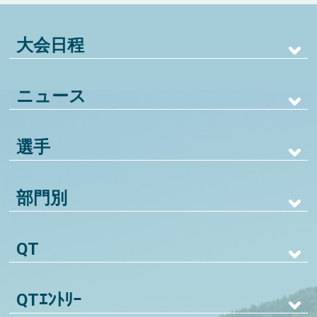
大会日程
ニュース
選手
部門別
QT
QTｴﾝﾄﾘｰ