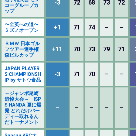
-3
72
68
73
72
コーグループカ
ップ
〜全英への道〜
+1
71
74
–
–
ミズノオープン
ＢＭＷ 日本ゴル
+11
70
73
79
71
フツアー選手権
森ビルカップ
JAPAN PLAYER
-3
71
70
–
–
S CHAMPIONSH
IP by サトウ食品
～ジャンボ尾崎
追悼大会～ ISP
S HANDA 夏に爆
–
–
–
–
–
発 どれだけバー
ディー取れるん
だトーナメント
Sansan KBCオ