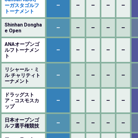
–
–
–
–
–
ーガスタゴルフ
トーナメント
Shinhan Dongha
–
–
–
–
–
e Open
ANAオープンゴ
–
–
–
–
–
ルフトーナメン
ト
リシャール・ミ
–
–
–
–
–
ル チャリティト
ーナメント
ドラッグスト
–
–
–
–
–
ア・コスモスカ
ップ
日本オープンゴ
–
–
–
–
–
ルフ選手権競技