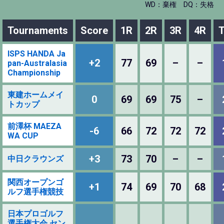
WD：棄権
DQ：失格
Tournaments
Score
1R
2R
3R
4R
T
ISPS HANDA Ja
+2
77
69
–
–
pan-Australasia
Championship
東建ホームメイ
0
69
69
75
–
トカップ
前澤杯 MAEZA
-6
66
72
72
72
WA CUP
+3
73
70
–
–
中日クラウンズ
関西オープンゴ
+1
74
69
70
68
ルフ選手権競技
日本プロゴルフ
選手権大会 セン