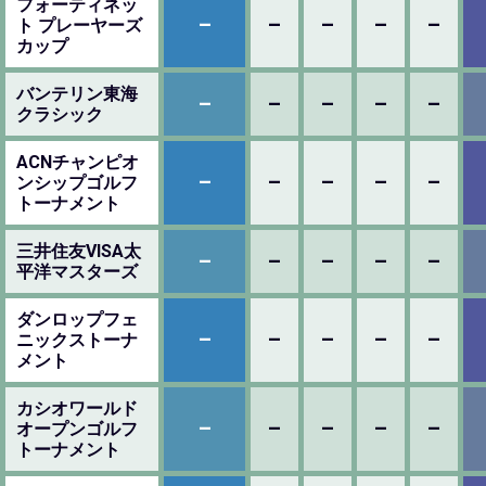
フォーティネッ
–
–
–
–
–
ト プレーヤーズ
カップ
バンテリン東海
–
–
–
–
–
クラシック
ACNチャンピオ
–
–
–
–
–
ンシップゴルフ
トーナメント
三井住友VISA太
–
–
–
–
–
平洋マスターズ
ダンロップフェ
–
–
–
–
–
ニックストーナ
メント
カシオワールド
–
–
–
–
–
オープンゴルフ
トーナメント