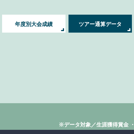
年度別大会成績
ツアー通算データ
※データ対象／生涯獲得賞金