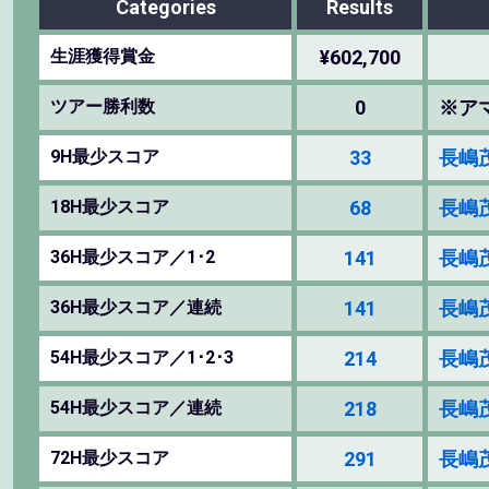
Categories
Results
生涯獲得賞金
¥602,700
ツアー勝利数
0
※ア
9H最少スコア
33
長嶋茂
18H最少スコア
68
長嶋茂
36H最少スコア／1･2
141
長嶋茂
36H最少スコア／連続
141
長嶋茂
54H最少スコア／1･2･3
214
長嶋茂
54H最少スコア／連続
218
長嶋茂
72H最少スコア
291
長嶋茂