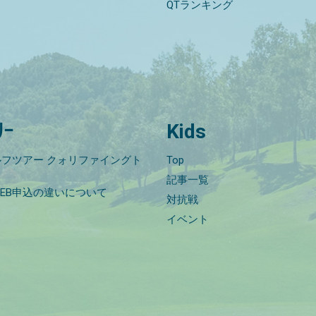
QTランキング
ﾘｰ
Kids
フツアー クォリファイングト
Top
記事一覧
EB申込の違いについて
対抗戦
イベント