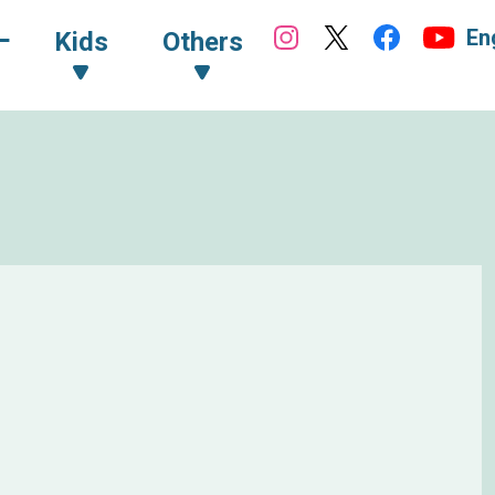
En
ｰ
Kids
Others